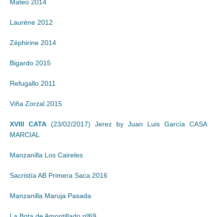
Mateo 2014
Laurène 2012
Zéphirine 2014
Bigardo 2015
Refugallo 2011
Viña Zorzal 2015
XVIII CATA
(23/02/2017) Jerez by Juan Luis García CASA
MARCIAL
Manzanilla Los Caireles
Sacristía AB Primera Saca 2016
Manzanilla Maruja Pasada
La Bota de Amontillado nº69