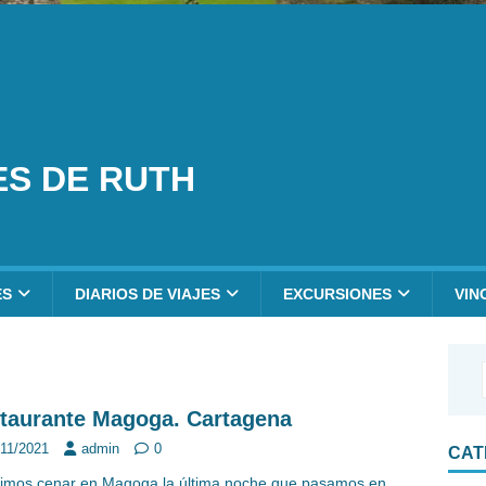
ES DE RUTH
ES
DIARIOS DE VIAJES
EXCURSIONES
VIN
taurante Magoga. Cartagena
/11/2021
admin
0
CAT
imos cenar en Magoga la última noche que pasamos en