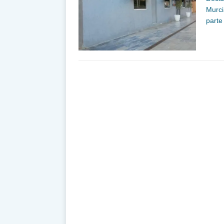
Murci
parte