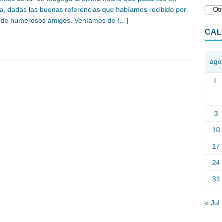
a, dadas las buenas referencias que habíamos recibido por
 de numerosos amigos. Veníamos de
[…]
CAL
ago
L
3
10
17
24
31
« Jul