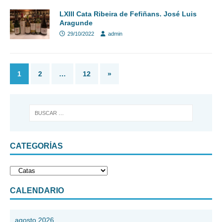
LXIII Cata Ribeira de Fefiñans. José Luis
Aragunde
29/10/2022
admin
1
2
…
12
»
CATEGORÍAS
CALENDARIO
agosto 2026