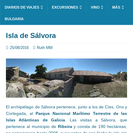
DIARIOS DE VIAJES
EXCURSIONES
VINO
MÁS
BULGARIA
Isla de Sálvora
25/08/2016
Ruth MM
El archipiélago de Sálvora pertenece, junto a los de Cíes, Ons y
Cortegada, al
Parque Nacional Marítimo Terrestre de las
Islas Atlánticas de Galicia
. Las visitas a Sálvora, que
pertenece al municipio de
Ribeira
y consta de 190 hectáreas,
no comenzaron hasta 2008, pues antes de esa fecha la isla era