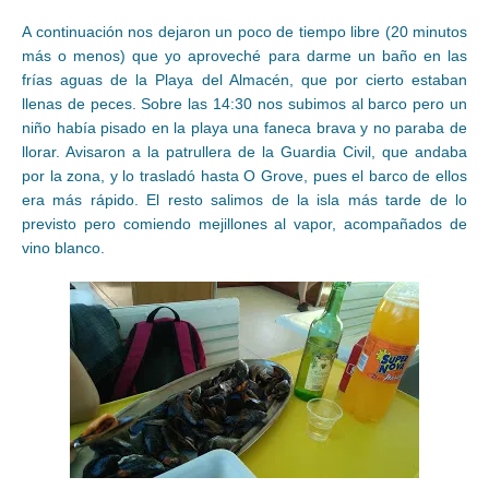
A continuación nos dejaron un poco de tiempo libre (20 minutos
más o menos) que yo aproveché para darme un baño en las
frías aguas de la Playa del Almacén, que por cierto estaban
llenas de peces. Sobre las 14:30 nos subimos al barco pero un
niño había pisado en la playa una faneca brava y no paraba de
llorar. Avisaron a la patrullera de la Guardia Civil, que andaba
por la zona, y lo trasladó hasta O Grove, pues el barco de ellos
era más rápido. El resto salimos de la isla más tarde de lo
previsto pero comiendo mejillones al vapor, acompañados de
vino blanco.