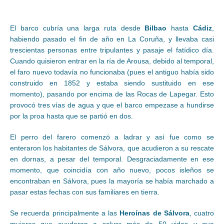
El barco cubría una larga ruta desde
Bilbao
hasta
Cádiz
,
habiendo pasado el fin de año en La Coruña, y llevaba casi
trescientas personas entre tripulantes y pasaje el fatídico día.
Cuando quisieron entrar en la ría de Arousa, debido al temporal,
el faro nuevo todavía no funcionaba (pues el antiguo había sido
construido en 1852 y estaba siendo sustituido en ese
momento), pasando por encima de las Rocas de Lapegar. Esto
provocó tres vías de agua y que el barco empezase a hundirse
por la proa hasta que se partió en dos.
El perro del farero comenzó a ladrar y así fue como se
enteraron los habitantes de Sálvora, que acudieron a su rescate
en dornas, a pesar del temporal. Desgraciadamente en ese
momento, que coincidía con año nuevo, pocos isleños se
encontraban en Sálvora, pues la mayoría se había marchado a
pasar estas fechas con sus familiares en tierra.
Se recuerda principalmente a las
Heroínas de Sálvora
, cuatro
mujeres que ayudaron a salvar más de 50 vidas y que