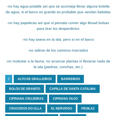
-no hay agua potable así que se aconseja llevar alguna botella
de agua; si el barco es grande es probable que vendan bebidas
-no hay papeleras así que si pensáis comer algo llevad bolsas
para tirar los desperdicios
-no hay aseos en la isla, pero sí en el barco
-no salirse de los caminos marcados
-no molestar a la fauna, no arrancar plantas ni llevarse nada de
la isla (piedras, conchas, etc.)
ALTO DE GRALLEIROS
BARREIROS
BOLOS DE GRANITO
CAPILLA DE SANTA CATALINA
CIPRIANA CRUJEIRAS
CIPRIANA OUJO
CRUCEROS DO ULLA
EL NERVIOSO
FROILAZ