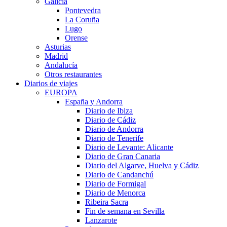
Galicia
Pontevedra
La Coruña
Lugo
Orense
Asturias
Madrid
Andalucía
Otros restaurantes
Diarios de viajes
EUROPA
España y Andorra
Diario de Ibiza
Diario de Cádiz
Diario de Andorra
Diario de Tenerife
Diario de Levante: Alicante
Diario de Gran Canaria
Diario del Algarve, Huelva y Cádiz
Diario de Candanchú
Diario de Formigal
Diario de Menorca
Ribeira Sacra
Fin de semana en Sevilla
Lanzarote