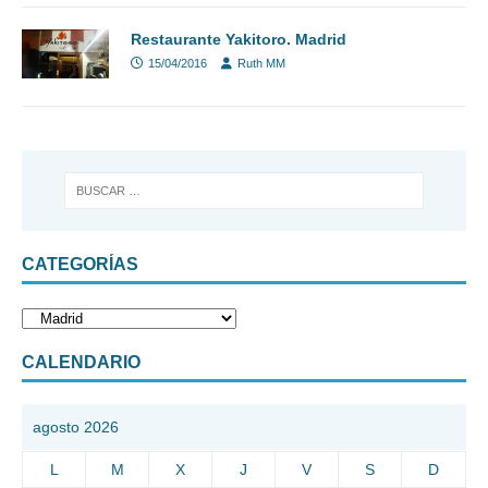
Restaurante Yakitoro. Madrid
15/04/2016
Ruth MM
CATEGORÍAS
CALENDARIO
agosto 2026
L
M
X
J
V
S
D