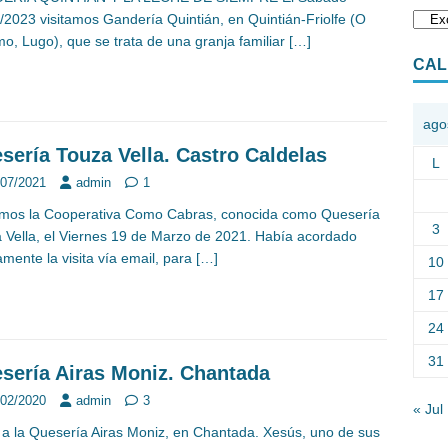
/2023 visitamos Gandería Quintián, en Quintián-Friolfe (O
o, Lugo), que se trata de una granja familiar
[…]
CAL
ago
sería Touza Vella. Castro Caldelas
L
/07/2021
admin
1
amos la Cooperativa Como Cabras, conocida como Quesería
3
 Vella, el Viernes 19 de Marzo de 2021. Había acordado
amente la visita vía email, para
[…]
10
17
24
31
sería Airas Moniz. Chantada
/02/2020
admin
3
« Jul
a a la Quesería Airas Moniz, en Chantada. Xesús, uno de sus