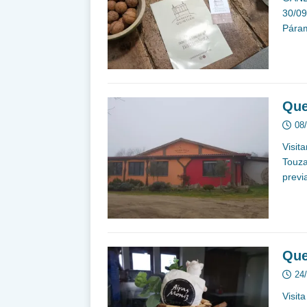
30/09
Páram
Que
08
Visit
Touza
previ
Que
24
Visit