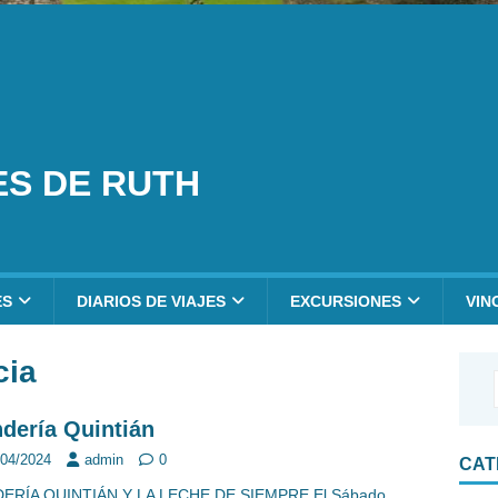
ES DE RUTH
ES
DIARIOS DE VIAJES
EXCURSIONES
VIN
cia
dería Quintián
/04/2024
admin
0
CAT
ERÍA QUINTIÁN Y LA LECHE DE SIEMPRE El Sábado