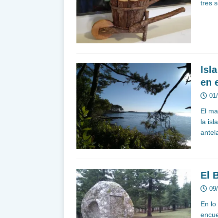
tres 
Isl
en 
01
El ma
la is
antel
El 
09
En lo
encue