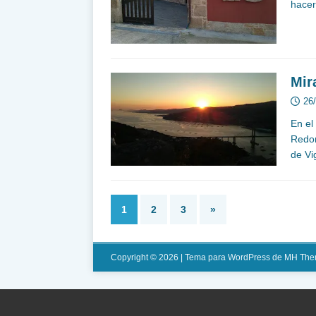
hacer
Mir
26
En el
Redon
de Vi
1
2
3
»
Copyright © 2026 | Tema para WordPress de
MH The