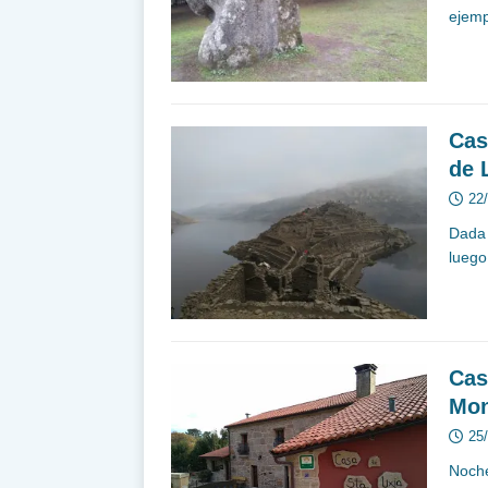
ejemp
Cas
de 
22
Dada 
luego
Cas
Mon
25
Noche