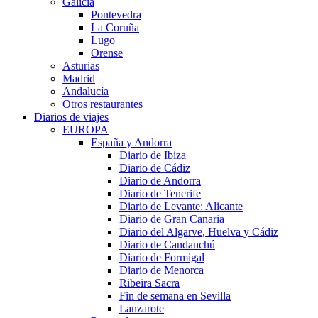
Galicia
Pontevedra
La Coruña
Lugo
Orense
Asturias
Madrid
Andalucía
Otros restaurantes
Diarios de viajes
EUROPA
España y Andorra
Diario de Ibiza
Diario de Cádiz
Diario de Andorra
Diario de Tenerife
Diario de Levante: Alicante
Diario de Gran Canaria
Diario del Algarve, Huelva y Cádiz
Diario de Candanchú
Diario de Formigal
Diario de Menorca
Ribeira Sacra
Fin de semana en Sevilla
Lanzarote