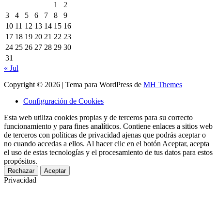
1
2
3
4
5
6
7
8
9
10
11
12
13
14
15
16
17
18
19
20
21
22
23
24
25
26
27
28
29
30
31
« Jul
Copyright © 2026 | Tema para WordPress de
MH Themes
Configuración de Cookies
Esta web utiliza cookies propias y de terceros para su correcto
funcionamiento y para fines analíticos. Contiene enlaces a sitios web
de terceros con políticas de privacidad ajenas que podrás aceptar o
no cuando accedas a ellos. Al hacer clic en el botón Aceptar, acepta
el uso de estas tecnologías y el procesamiento de tus datos para estos
propósitos.
Rechazar
Aceptar
Privacidad