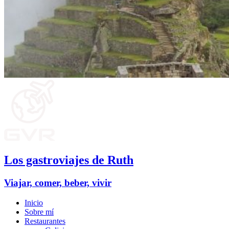
Los gastroviajes de Ruth
Viajar, comer, beber, vivir
Inicio
Sobre mí
Restaurantes