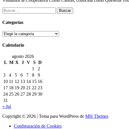
Visitamos la Cooperativa Como Cabras, conocida como Quesería Touza
Buscar:
Categorías
Categorías
Calendario
agosto 2026
L
M
X
J
V
S
D
1
2
3
4
5
6
7
8
9
10
11
12
13
14
15
16
17
18
19
20
21
22
23
24
25
26
27
28
29
30
31
« Jul
Copyright © 2026 | Tema para WordPress de
MH Themes
Configuración de Cookies