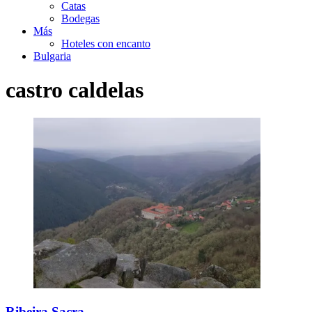
Catas
Bodegas
Más
Hoteles con encanto
Bulgaria
castro caldelas
Ribeira Sacra