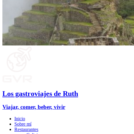
Los gastroviajes de Ruth
Viajar, comer, beber, vivir
Inicio
Sobre mí
Restaurantes