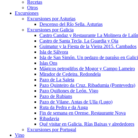
Recetas
Otros
Excursiones
Excursiones por Asturias
Descenso del Río Sella. Asturias
Excursiones por Galicia
Castro Candaz y Restaurante La Molinera de Lalí
Castro de Santa Tecla, La Guardia y Oia
Guimatur y la Fiesta de la Vieira 2015. Cambados
Isla de Sálvora
Isla de San Simón. Un pedazo de paraíso en Galic
Islas Ons
Mágicos petroglifos de Mogor y Campo Lameiro
Mirador de Cedeira. Redondela
Pazo de La Saleta
Pazo Quinteiro da Cruz. Ribadumia (Pontevedra)
Pazo Quiñones de León. Vigo
Pazo de Rubians
Pazo de Vilane. Antas de Ulla (Lugo)
Ruta da Pedra e da Auga
Fin de semana en Orense. Restaurante Nova
Ribadavia
Qué visitar en Galicia. Rías Baixas y alrededores
Excursiones por Portugal
Vino