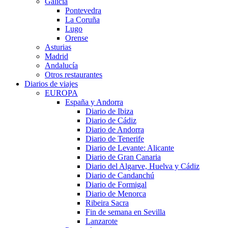
Galicia
Pontevedra
La Coruña
Lugo
Orense
Asturias
Madrid
Andalucía
Otros restaurantes
Diarios de viajes
EUROPA
España y Andorra
Diario de Ibiza
Diario de Cádiz
Diario de Andorra
Diario de Tenerife
Diario de Levante: Alicante
Diario de Gran Canaria
Diario del Algarve, Huelva y Cádiz
Diario de Candanchú
Diario de Formigal
Diario de Menorca
Ribeira Sacra
Fin de semana en Sevilla
Lanzarote