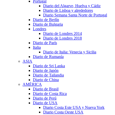
Portugal
Diario del Algarve, Huelva y Cádiz
Diario de Lisboa y alrededores
Diario Semana Santa Norte de Portugal
Diario de Berlín
Diario de Bulgaria
Londres
Diario de Londres 2014
Diario de Londres 2018
Diario de París
Italia
Diario de Italia: Venecia y Sicilia
Diario de Rumanía
ASIA
Diario de Sri Lanka
Diario de Japón
Diario de Tailandia
Diario de China
AMÉRICA
Diario de Brasil
Diario de Costa Rica
Diario de Perú
Diario de USA
Diario Costa Este USA y Nueva York
Diario Costa Oeste USA