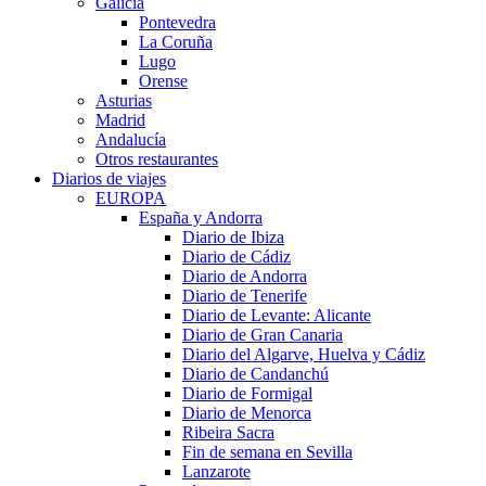
Galicia
Pontevedra
La Coruña
Lugo
Orense
Asturias
Madrid
Andalucía
Otros restaurantes
Diarios de viajes
EUROPA
España y Andorra
Diario de Ibiza
Diario de Cádiz
Diario de Andorra
Diario de Tenerife
Diario de Levante: Alicante
Diario de Gran Canaria
Diario del Algarve, Huelva y Cádiz
Diario de Candanchú
Diario de Formigal
Diario de Menorca
Ribeira Sacra
Fin de semana en Sevilla
Lanzarote