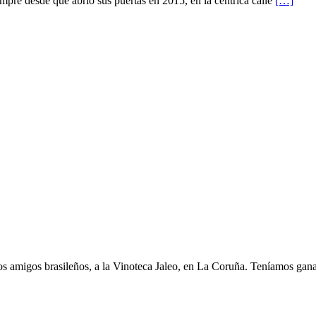
pre desde que abrió sus puertas en 2015, en la céntrica calle
[…]
s amigos brasileños, a la Vinoteca Jaleo, en La Coruña. Teníamos gana