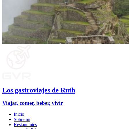
Los gastroviajes de Ruth
Viajar, comer, beber, vivir
Inicio
Sobre mí
Restaurantes