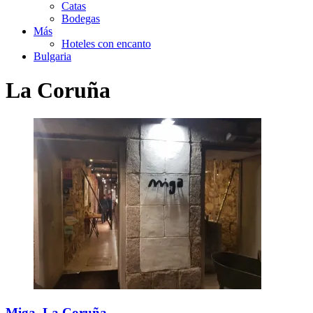
Catas
Bodegas
Más
Hoteles con encanto
Bulgaria
La Coruña
Miga. La Coruña