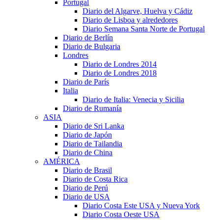
Portugal
Diario del Algarve, Huelva y Cádiz
Diario de Lisboa y alrededores
Diario Semana Santa Norte de Portugal
Diario de Berlín
Diario de Bulgaria
Londres
Diario de Londres 2014
Diario de Londres 2018
Diario de París
Italia
Diario de Italia: Venecia y Sicilia
Diario de Rumanía
ASIA
Diario de Sri Lanka
Diario de Japón
Diario de Tailandia
Diario de China
AMÉRICA
Diario de Brasil
Diario de Costa Rica
Diario de Perú
Diario de USA
Diario Costa Este USA y Nueva York
Diario Costa Oeste USA