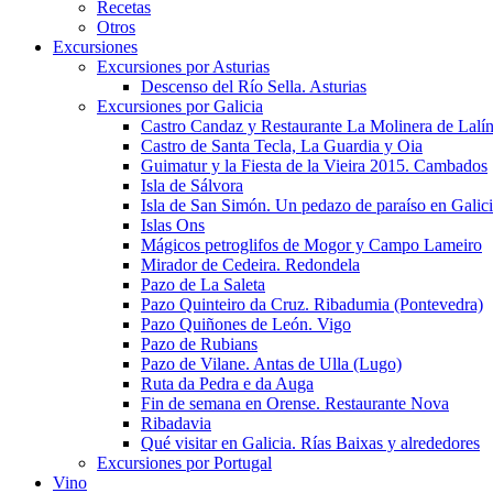
Recetas
Otros
Excursiones
Excursiones por Asturias
Descenso del Río Sella. Asturias
Excursiones por Galicia
Castro Candaz y Restaurante La Molinera de Lalí
Castro de Santa Tecla, La Guardia y Oia
Guimatur y la Fiesta de la Vieira 2015. Cambados
Isla de Sálvora
Isla de San Simón. Un pedazo de paraíso en Galic
Islas Ons
Mágicos petroglifos de Mogor y Campo Lameiro
Mirador de Cedeira. Redondela
Pazo de La Saleta
Pazo Quinteiro da Cruz. Ribadumia (Pontevedra)
Pazo Quiñones de León. Vigo
Pazo de Rubians
Pazo de Vilane. Antas de Ulla (Lugo)
Ruta da Pedra e da Auga
Fin de semana en Orense. Restaurante Nova
Ribadavia
Qué visitar en Galicia. Rías Baixas y alrededores
Excursiones por Portugal
Vino