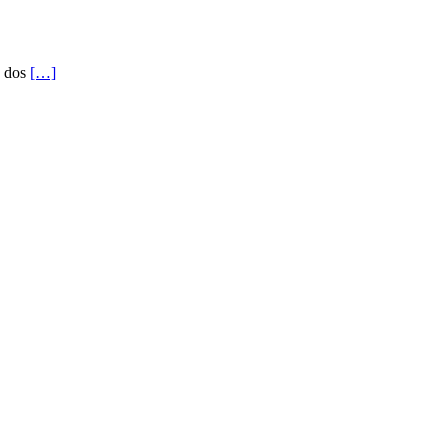
e dos
[…]