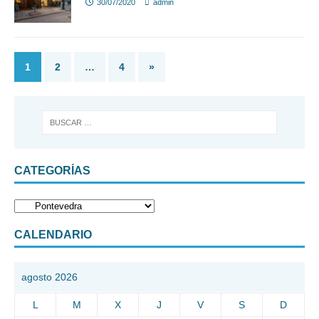
30/07/2020
admin
1
2
…
4
»
CATEGORÍAS
CALENDARIO
agosto 2026
L
M
X
J
V
S
D