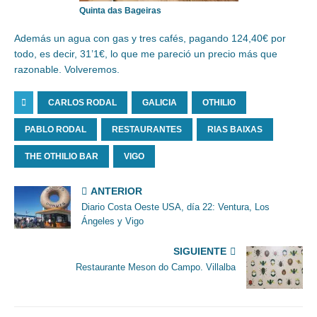
Quinta das Bageiras
Además un agua con gas y tres cafés, pagando 124,40€ por
todo, es decir, 31’1€, lo que me pareció un precio más que
razonable. Volveremos.
CARLOS RODAL
GALICIA
OTHILIO
PABLO RODAL
RESTAURANTES
RIAS BAIXAS
THE OTHILIO BAR
VIGO
ANTERIOR
Diario Costa Oeste USA, día 22: Ventura, Los
Ángeles y Vigo
SIGUIENTE
Restaurante Meson do Campo. Villalba