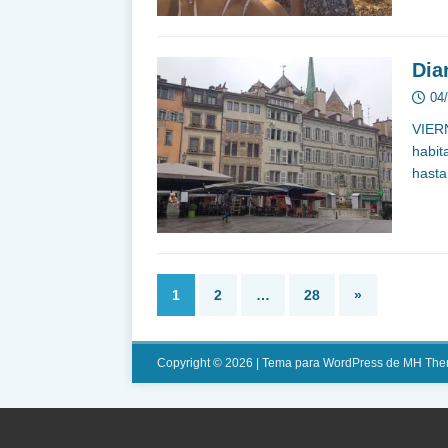
Dia
04
VIERN
habit
hasta
1
2
…
28
»
Copyright © 2026 | Tema para WordPress de
MH The