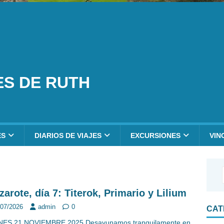
ES DE RUTH
ES
DIARIOS DE VIAJES
EXCURSIONES
VIN
zarote, día 7: Titerok, Primario y Lilium
/07/2026
admin
0
CAT
NES 21 NOVIEMBRE 2025 Desayunamos tranquilamente en