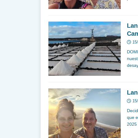
Lan
Cam
15
DOMI
nuest
desay
Lan
15
Decid
que e
2025