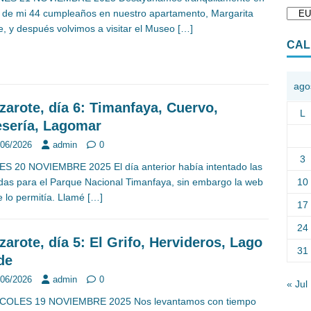
a de mi 44 cumpleaños en nuestro apartamento, Margarita
, y después volvimos a visitar el Museo
[…]
CAL
ago
zarote, día 6: Timanfaya, Cuervo,
L
sería, Lagomar
/06/2026
admin
0
3
S 20 NOVIEMBRE 2025 El día anterior había intentado las
10
das para el Parque Nacional Timanfaya, sin embargo la web
 lo permitía. Llamé
[…]
17
24
zarote, día 5: El Grifo, Hervideros, Lago
31
de
/06/2026
admin
0
« Jul
COLES 19 NOVIEMBRE 2025 Nos levantamos con tiempo