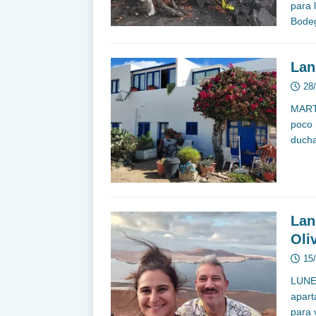
para 
Bodeg
Lan
28
MART
poco 
ducha
Lan
Oli
15
LUNE
apart
para 