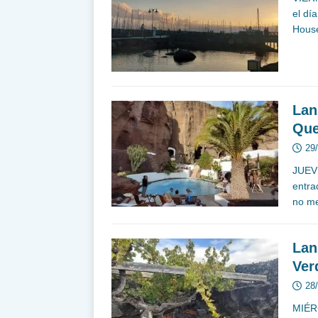
el dí
House
Lan
Que
29
JUEVE
entra
no me
Lan
Ver
28
MIÉR