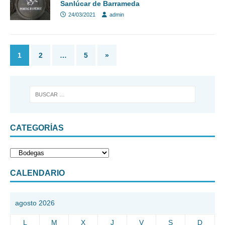
Sanlúcar de Barrameda
24/03/2021
admin
1
2
…
5
»
CATEGORÍAS
CALENDARIO
agosto 2026
L
M
X
J
V
S
D