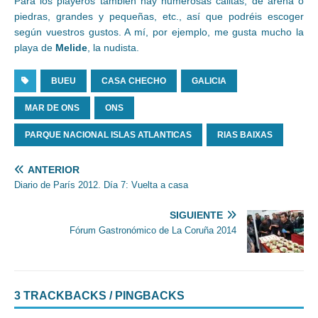
Para los playeros también hay numerosas calitas, de arena o
piedras, grandes y pequeñas, etc., así que podréis escoger
según vuestros gustos. A mí, por ejemplo, me gusta mucho la
playa de
Melide
, la nudista.
BUEU
CASA CHECHO
GALICIA
MAR DE ONS
ONS
PARQUE NACIONAL ISLAS ATLANTICAS
RIAS BAIXAS
ANTERIOR
Diario de París 2012. Día 7: Vuelta a casa
SIGUIENTE
Fórum Gastronómico de La Coruña 2014
3 TRACKBACKS / PINGBACKS