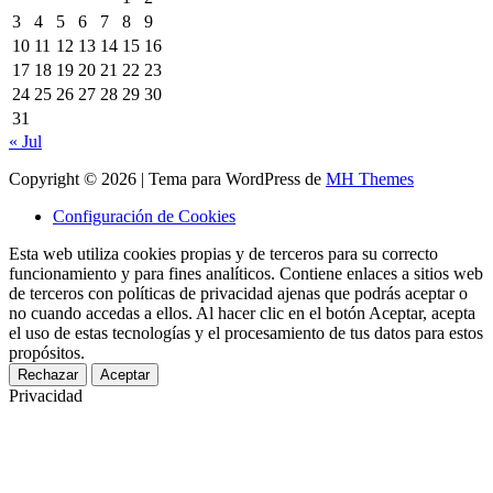
3
4
5
6
7
8
9
10
11
12
13
14
15
16
17
18
19
20
21
22
23
24
25
26
27
28
29
30
31
« Jul
Copyright © 2026 | Tema para WordPress de
MH Themes
Configuración de Cookies
Esta web utiliza cookies propias y de terceros para su correcto
funcionamiento y para fines analíticos. Contiene enlaces a sitios web
de terceros con políticas de privacidad ajenas que podrás aceptar o
no cuando accedas a ellos. Al hacer clic en el botón Aceptar, acepta
el uso de estas tecnologías y el procesamiento de tus datos para estos
propósitos.
Rechazar
Aceptar
Privacidad