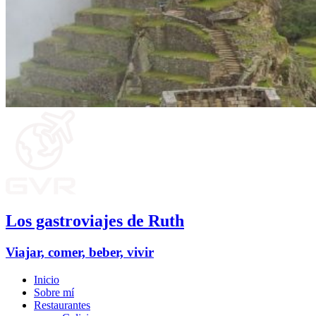
Los gastroviajes de Ruth
Viajar, comer, beber, vivir
Inicio
Sobre mí
Restaurantes