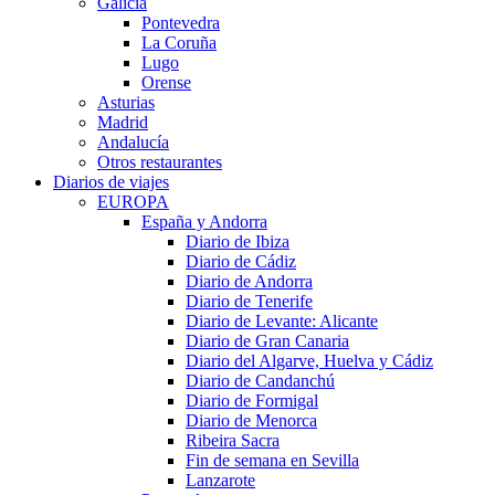
Galicia
Pontevedra
La Coruña
Lugo
Orense
Asturias
Madrid
Andalucía
Otros restaurantes
Diarios de viajes
EUROPA
España y Andorra
Diario de Ibiza
Diario de Cádiz
Diario de Andorra
Diario de Tenerife
Diario de Levante: Alicante
Diario de Gran Canaria
Diario del Algarve, Huelva y Cádiz
Diario de Candanchú
Diario de Formigal
Diario de Menorca
Ribeira Sacra
Fin de semana en Sevilla
Lanzarote