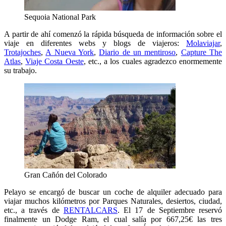
Sequoia National Park
A partir de ahí comenzó la rápida búsqueda de información sobre el
viaje en diferentes webs y blogs de viajeros:
Molaviajar
,
Trotajoches
,
A Nueva York
,
Diario de un mentiroso
,
Capture The
Atlas
,
Viaje Costa Oeste
, etc., a los cuales agradezco enormemente
su trabajo.
Gran Cañón del Colorado
Pelayo se encargó de buscar un coche de alquiler adecuado para
viajar muchos kilómetros por Parques Naturales, desiertos, ciudad,
etc., a través de
RENTALCARS
. El 17 de Septiembre reservó
finalmente un Dodge Ram, el cual salía por 667,25€ las tres