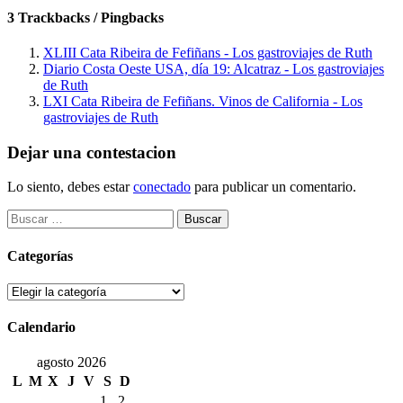
3 Trackbacks / Pingbacks
XLIII Cata Ribeira de Fefiñans - Los gastroviajes de Ruth
Diario Costa Oeste USA, día 19: Alcatraz - Los gastroviajes
de Ruth
LXI Cata Ribeira de Fefiñans. Vinos de California - Los
gastroviajes de Ruth
Dejar una contestacion
Lo siento, debes estar
conectado
para publicar un comentario.
Buscar:
Categorías
Categorías
Calendario
agosto 2026
L
M
X
J
V
S
D
1
2