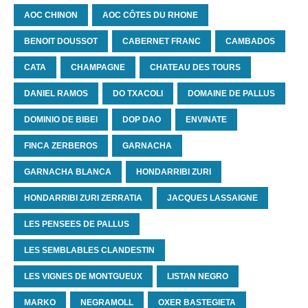
AOC CHINON
AOC CÔTES DU RHONE
BENOIT DOUSSOT
CABERNET FRANC
CAMBADOS
CATA
CHAMPAGNE
CHATEAU DES TOURS
DANIEL RAMOS
DO TXACOLI
DOMAINE DE PALLUS
DOMINIO DE BIBEI
DOP DAO
ENVINATE
FINCA ZERBEROS
GARNACHA
GARNACHA BLANCA
HONDARRIBI ZURI
HONDARRIBI ZURI ZERRATIA
JACQUES LASSAIGNE
LES PENSEES DE PALLUS
LES SEMBLABLES CLANDESTIN
LES VIGNES DE MONTGUEUX
LISTAN NEGRO
MARKO
NEGRAMOLL
OXER BASTEGIETA