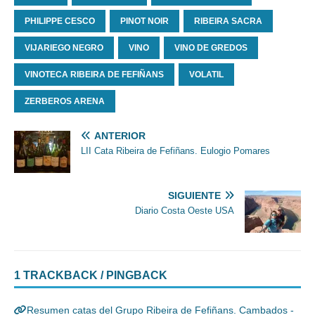
PHILIPPE CESCO
PINOT NOIR
RIBEIRA SACRA
VIJARIEGO NEGRO
VINO
VINO DE GREDOS
VINOTECA RIBEIRA DE FEFIÑANS
VOLATIL
ZERBEROS ARENA
ANTERIOR
LII Cata Ribeira de Fefiñans. Eulogio Pomares
SIGUIENTE
Diario Costa Oeste USA
1 TRACKBACK / PINGBACK
Resumen catas del Grupo Ribeira de Fefiñans. Cambados -