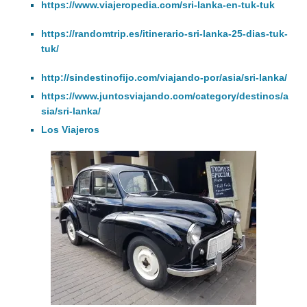
https://www.viajeropedia.com/sri-lanka-en-tuk-tuk
https://randomtrip.es/itinerario-sri-lanka-25-dias-tuk-
tuk/
http://sindestinofijo.com/viajando-por/asia/sri-lanka/
https://www.juntosviajando.com/category/destinos/a
sia/sri-lanka/
Los Viajeros