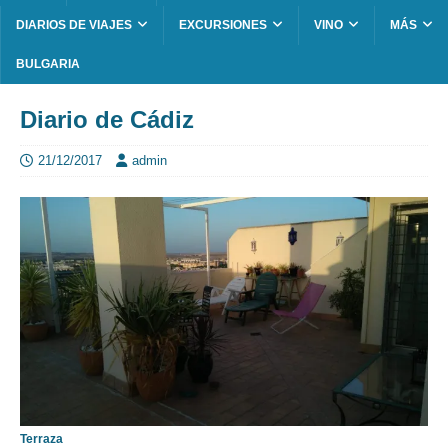
DIARIOS DE VIAJES
EXCURSIONES
VINO
MÁS
BULGARIA
Diario de Cádiz
21/12/2017
admin
Terraza