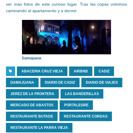
ver más fotos de este curioso lugar. Tras las copas volvimos
caminando al apartamento y a dormir.
Damajuana
ABACERIA CRUZ VIEJA
AIRBNB
CADIZ
DAMAJUANA
DIARIO DE CADIZ
DIARIO DE VIAJES
JEREZ DE LA FRONTERA
LAS BANDERILLAS
MERCADO DE ABASTOS
PORTALEGRE
RESTAURANTE BUTADE
RESTAURANTE CORDAS
RESTAURANTE LA PARRA VIEJA