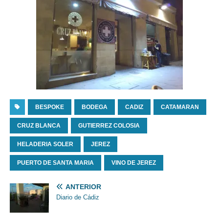
BESPOKE
BODEGA
CADIZ
CATAMARAN
CRUZ BLANCA
GUTIERREZ COLOSIA
HELADERIA SOLER
JEREZ
PUERTO DE SANTA MARIA
VINO DE JEREZ
ANTERIOR
Diario de Cádiz