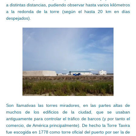
a distintas distancias, pudiendo observar hasta varios kilómetros
a la redonda de la torre (según el hasta 20 km en días
despejados).
Son llamativas las torres miradores, en las partes altas de
muchos de los edificios de la ciudad, que se usaban
antiguamente para controlar el tráfico de barcos (y por tanto el
comercio, de América principalmente). De hecho la Torre Tavira
fue escogida en 1778 como torre oficial del puerto por ser la de