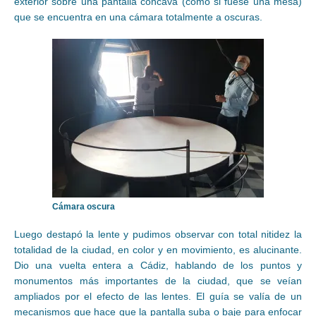
exterior sobre una pantalla cóncava (como si fuese una mesa)
que se encuentra en una cámara totalmente a oscuras.
Cámara oscura
Luego destapó la lente y pudimos observar con total nitidez la
totalidad de la ciudad, en color y en movimiento, es alucinante.
Dio una vuelta entera a Cádiz, hablando de los puntos y
monumentos más importantes de la ciudad, que se veían
ampliados por el efecto de las lentes. El guía se valía de un
mecanismos que hace que la pantalla suba o baje para enfocar