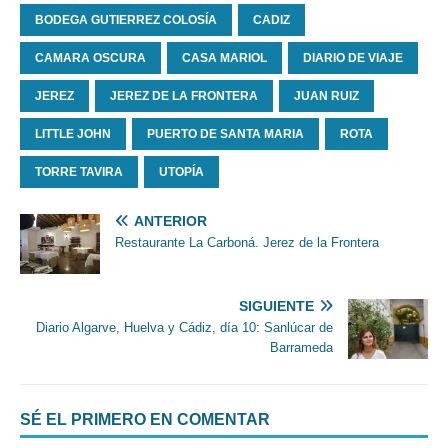
BODEGA GUTIERREZ COLOSÍA
CADIZ
CAMARA OSCURA
CASA MARIOL
DIARIO DE VIAJE
JEREZ
JEREZ DE LA FRONTERA
JUAN RUIZ
LITTLE JOHN
PUERTO DE SANTA MARIA
ROTA
TORRE TAVIRA
UTOPÍA
ANTERIOR
Restaurante La Carboná. Jerez de la Frontera
SIGUIENTE
Diario Algarve, Huelva y Cádiz, día 10: Sanlúcar de
Barrameda
SÉ EL PRIMERO EN COMENTAR