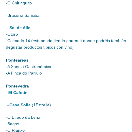
-O Chiringuito
-Brasería Sansibar
–
Sal de Allo
-Otoro
-Colmado 14 (estupenda tienda gourmet donde podréis también
degustar productos típicos con vino)
Ponteareas
-A Xanela Gastronómica
-A Finca do Parrulo
Pontevedra
–
El Cafetín
–
Casa Solla
(1Estrella)
-O Eirado da Leña
-Bagos
-O Rianxo