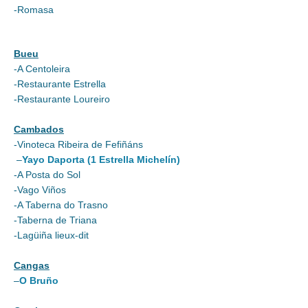
-Romasa
Bueu
-A Centoleira
-Restaurante Estrella
-Restaurante Loureiro
Cambados
-Vinoteca Ribeira de Fefiñáns
–
Yayo Daporta (1 Estrella Michelín)
-A Posta do Sol
-Vago Viños
-A Taberna do Trasno
-Taberna de Triana
-Lagüiña lieux-dit
Cangas
–
O Bruño