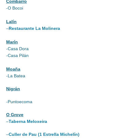
Combarro
-O Bocoi
Lalín
–
Restaurante La Molinera
Marín
-Casa Dora
-Casa Pilán
Moaña
-La Batea
Nigrán
-Puntoecoma
O Grove
–
Taberna Meloxeira
–
Culler de Pau (1 Estrella Michelín)