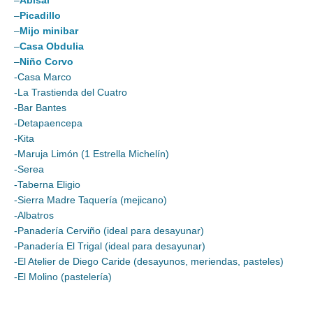
–
Abisal
–
Picadillo
–
Mijo minibar
–
Casa Obdulia
–
Niño Corvo
-Casa Marco
-La Trastienda del Cuatro
-Bar Bantes
-Detapaencepa
-Kita
-Maruja Limón (1 Estrella Michelín)
-Serea
-Taberna Eligio
-Sierra Madre Taquería (mejicano)
-Albatros
-Panadería Cerviño (ideal para desayunar)
-Panadería El Trigal (ideal para desayunar)
-El Atelier de Diego Caride (desayunos, meriendas, pasteles)
-El Molino (pastelería)