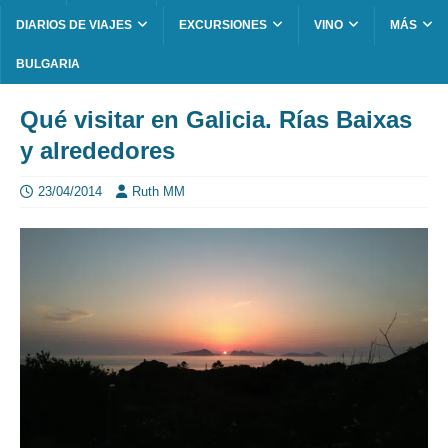
DIARIOS DE VIAJES
EXCURSIONES
VINO
MÁS
BULGARIA
Qué visitar en Galicia. Rías Baixas
y alrededores
23/04/2014
Ruth MM