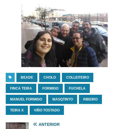
BEADE
CHOLO
COLLEITEIRO
FINCA TEIRA
FORMIGO
FUCHELA
MANUEL FORMIGO
MASQTINTO
RIBEIRO
TEIRA X
VIÑO TOSTADO
ANTERIOR