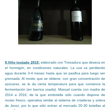
9.Viño tostado 2015:
elaborado con Treixadura que deseca en
el hormigón, en condiciones naturales. La uva va perdiendo
agua durante 3-4 meses hasta que se pasifica para luego ser
prensada. Al mosto que se obtiene, con gran concentración de
azúcares, se le da cierta temperatura para que comience la
fermentación (en barrica usada). Manuel cuenta con madre de
2014 a 2016, de la que embotella sólo cuando dispone de
mosto fresco, operativa similar al sistema de criaderas y solera
de Jerez, por lo que sólo entran al mercado 20-30 botellas al