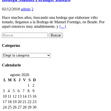
02/12/2018
admin
2
Hace muchos años, buscando una bodega que elaborase viño
tostado, llegamos a la Bodega de Manuel Formigo, en Beade. Por
aquel entonces muy amablemente, y
[…]
Buscar:
Categorías
Categorías
Calendario
agosto 2026
L
M
X
J
V
S
D
1
2
3
4
5
6
7
8
9
10
11
12
13
14
15
16
17
18
19
20
21
22
23
24
25
26
27
28
29
30