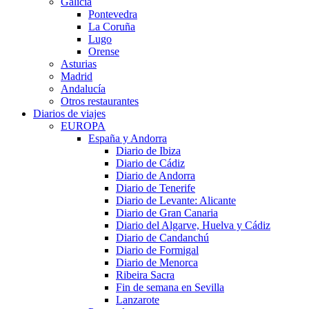
Galicia
Pontevedra
La Coruña
Lugo
Orense
Asturias
Madrid
Andalucía
Otros restaurantes
Diarios de viajes
EUROPA
España y Andorra
Diario de Ibiza
Diario de Cádiz
Diario de Andorra
Diario de Tenerife
Diario de Levante: Alicante
Diario de Gran Canaria
Diario del Algarve, Huelva y Cádiz
Diario de Candanchú
Diario de Formigal
Diario de Menorca
Ribeira Sacra
Fin de semana en Sevilla
Lanzarote