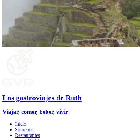
Los gastroviajes de Ruth
Viajar, comer, beber, vivir
Inicio
Sobre mí
Restaurantes