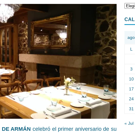
CAL
ago
L
3
10
17
24
31
« Jul
 DE ARMÁN
celebró el primer aniversario de su