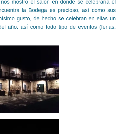
 nos mostró el salón en donde se celebraría el
ncuentra la Bodega es precioso, así como sus
hísimo gusto, de hecho se celebran en ellas un
el año, así como todo tipo de eventos (ferias,