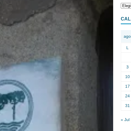
CAL
ago
L
3
10
17
24
31
« Jul