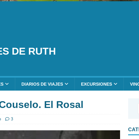
ES DE RUTH
ES
DIARIOS DE VIAJES
EXCURSIONES
VIN
Couselo. El Rosal
o
3
CAT