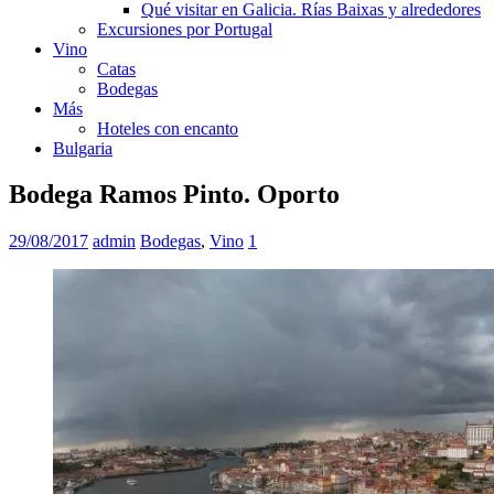
Qué visitar en Galicia. Rías Baixas y alrededores
Excursiones por Portugal
Vino
Catas
Bodegas
Más
Hoteles con encanto
Bulgaria
Bodega Ramos Pinto. Oporto
29/08/2017
admin
Bodegas
,
Vino
1