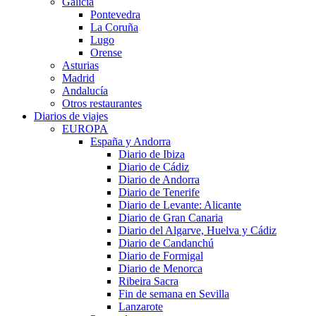
Galicia
Pontevedra
La Coruña
Lugo
Orense
Asturias
Madrid
Andalucía
Otros restaurantes
Diarios de viajes
EUROPA
España y Andorra
Diario de Ibiza
Diario de Cádiz
Diario de Andorra
Diario de Tenerife
Diario de Levante: Alicante
Diario de Gran Canaria
Diario del Algarve, Huelva y Cádiz
Diario de Candanchú
Diario de Formigal
Diario de Menorca
Ribeira Sacra
Fin de semana en Sevilla
Lanzarote