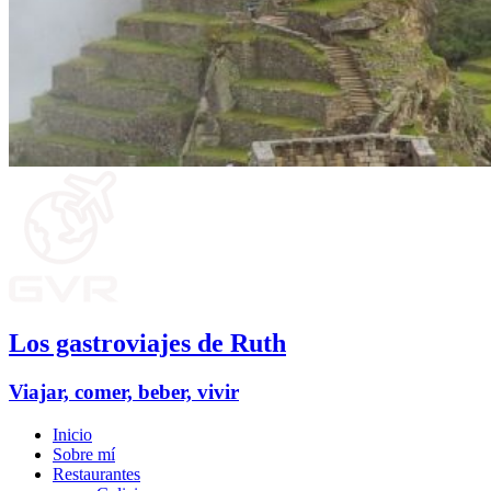
Los gastroviajes de Ruth
Viajar, comer, beber, vivir
Inicio
Sobre mí
Restaurantes