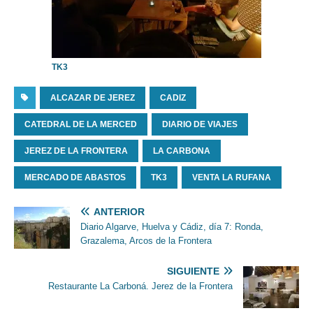
TK3
ALCAZAR DE JEREZ
CADIZ
CATEDRAL DE LA MERCED
DIARIO DE VIAJES
JEREZ DE LA FRONTERA
LA CARBONA
MERCADO DE ABASTOS
TK3
VENTA LA RUFANA
ANTERIOR
Diario Algarve, Huelva y Cádiz, día 7: Ronda,
Grazalema, Arcos de la Frontera
SIGUIENTE
Restaurante La Carboná. Jerez de la Frontera