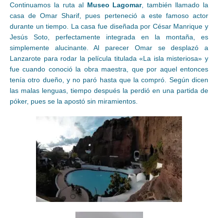
Continuamos la ruta al
Museo Lagomar
, también llamado la
casa de Omar Sharif, pues perteneció a este famoso actor
durante un tiempo. La casa fue diseñada por César Manrique y
Jesús Soto, perfectamente integrada en la montaña, es
simplemente alucinante. Al parecer Omar se desplazó a
Lanzarote para rodar la película titulada «La isla misteriosa» y
fue cuando conoció la obra maestra, que por aquel entonces
tenía otro dueño, y no paró hasta que la compró. Según dicen
las malas lenguas, tiempo después la perdió en una partida de
póker, pues se la apostó sin miramientos.