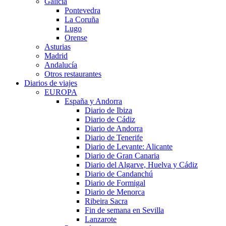
Galicia
Pontevedra
La Coruña
Lugo
Orense
Asturias
Madrid
Andalucía
Otros restaurantes
Diarios de viajes
EUROPA
España y Andorra
Diario de Ibiza
Diario de Cádiz
Diario de Andorra
Diario de Tenerife
Diario de Levante: Alicante
Diario de Gran Canaria
Diario del Algarve, Huelva y Cádiz
Diario de Candanchú
Diario de Formigal
Diario de Menorca
Ribeira Sacra
Fin de semana en Sevilla
Lanzarote