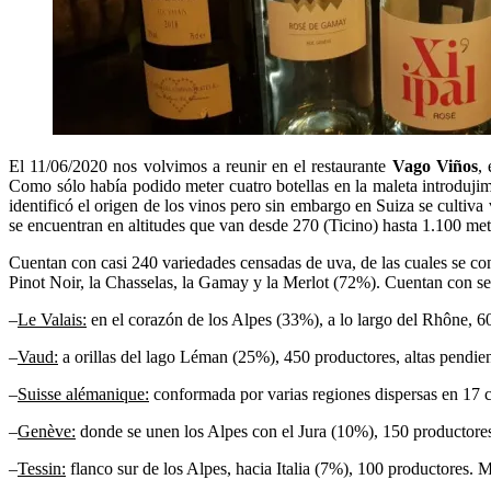
El 11/06/2020 nos volvimos a reunir en el restaurante
Vago Viños
,
Como sólo había podido meter cuatro botellas en la maleta introduj
identificó el origen de los vinos pero sin embargo en Suiza se cultiv
se encuentran en altitudes que van desde 270 (Ticino) hasta 1.100 metr
Cuentan con casi 240 variedades censadas de uva, de las cuales se co
Pinot Noir, la Chasselas, la Gamay y la Merlot (72%). Cuentan con sei
–
Le Valais:
en el corazón de los Alpes (33%), a lo largo del Rhône, 6
–
Vaud:
a orillas del lago Léman (25%), 450 productores, altas pendie
–
Suisse alémanique:
conformada por varias regiones dispersas en 17
–
Genève:
donde se unen los Alpes con el Jura (10%), 150 productor
–
Tessin:
flanco sur de los Alpes, hacia Italia (7%), 100 productores. M