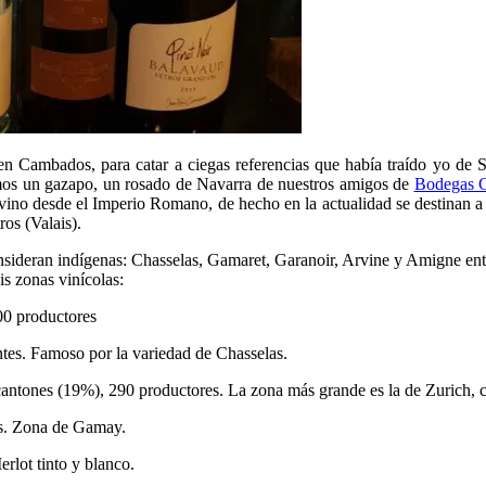
 en Cambados, para catar a ciegas referencias que había traído yo de S
imos un gazapo, un rosado de Navarra de nuestros amigos de
Bodegas C
a vino desde el Imperio Romano, de hecho en la actualidad se destinan 
os (Valais).
nsideran indígenas: Chasselas, Gamaret, Garanoir, Arvine y Amigne entr
s zonas vinícolas:
00 productores
ntes. Famoso por la variedad de Chasselas.
 cantones (19%), 290 productores. La zona más grande es la de Zurich
es. Zona de Gamay.
erlot tinto y blanco.