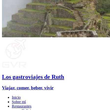
Los gastroviajes de Ruth
Viajar, comer, beber, vivir
Inicio
Sobre mí
Restaurantes