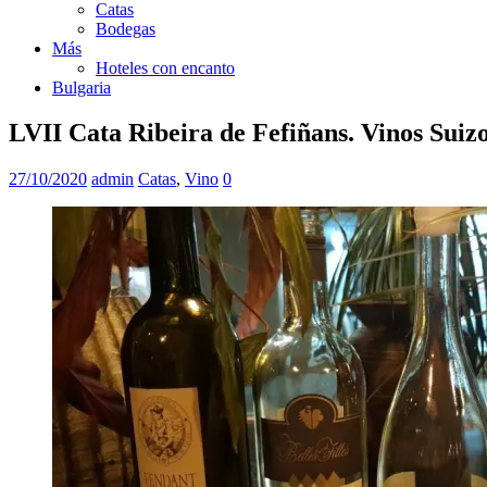
Catas
Bodegas
Más
Hoteles con encanto
Bulgaria
LVII Cata Ribeira de Fefiñans. Vinos Suiz
27/10/2020
admin
Catas
,
Vino
0