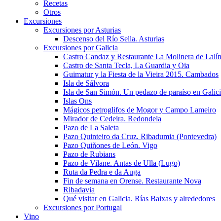
Recetas
Otros
Excursiones
Excursiones por Asturias
Descenso del Río Sella. Asturias
Excursiones por Galicia
Castro Candaz y Restaurante La Molinera de Lalí
Castro de Santa Tecla, La Guardia y Oia
Guimatur y la Fiesta de la Vieira 2015. Cambados
Isla de Sálvora
Isla de San Simón. Un pedazo de paraíso en Galic
Islas Ons
Mágicos petroglifos de Mogor y Campo Lameiro
Mirador de Cedeira. Redondela
Pazo de La Saleta
Pazo Quinteiro da Cruz. Ribadumia (Pontevedra)
Pazo Quiñones de León. Vigo
Pazo de Rubians
Pazo de Vilane. Antas de Ulla (Lugo)
Ruta da Pedra e da Auga
Fin de semana en Orense. Restaurante Nova
Ribadavia
Qué visitar en Galicia. Rías Baixas y alrededores
Excursiones por Portugal
Vino