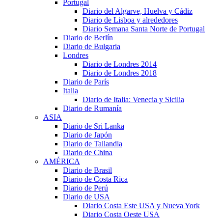
Portugal
Diario del Algarve, Huelva y Cádiz
Diario de Lisboa y alrededores
Diario Semana Santa Norte de Portugal
Diario de Berlín
Diario de Bulgaria
Londres
Diario de Londres 2014
Diario de Londres 2018
Diario de París
Italia
Diario de Italia: Venecia y Sicilia
Diario de Rumanía
ASIA
Diario de Sri Lanka
Diario de Japón
Diario de Tailandia
Diario de China
AMÉRICA
Diario de Brasil
Diario de Costa Rica
Diario de Perú
Diario de USA
Diario Costa Este USA y Nueva York
Diario Costa Oeste USA