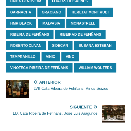
FINCA GENOVEVA
FORJAS DO SALNES
GARNACHA
GRACIANO
HERETAT MONT RUBI
HMR BLACK
MALVASIA
MONASTRELL
RIBEIRA DE FEFIÑANS
RIBEIRAD DE FEFIÑANS
ROBERTO OLIVAN
SIDECAR
SUSANA ESTEBAN
TEMPRANILLO
VINIO
VINO
VINOTECA RIBEIRA DE FEFIÑANS
WILLIAM WOUTERS
ANTERIOR
LVII Cata Ribeira de Fefiñans. Vinos Suizos
SIGUIENTE
LIX Cata Ribeira de Fefiñans. José Luis Aragunde