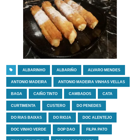
ALBARINHO
ALBARIÑO
ALVARO MENDES
ANTONIO MADEIRA
ANTONIO MADEIRA VINHAS VELLAS
BAGA
CAIÑO TINTO
CAMBADOS
CATA
CURTIMENTA
CUSTERO
DO PENEDES
DO RIAS BAIXAS
DO RIOJA
DOC ALENTEJO
DOC VINHO VERDE
DOP DAO
FILPA PATO