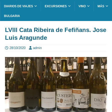
DIARIOS DE VIAJES
EXCURSIONES
VINO
MÁS
BULGARIA
LVIII Cata Ribeira de Fefiñans. Jose
Luis Aragunde
28/10/2020
admin