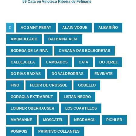
59 Cata en Vinoteca Ribeira de Fefiñans
AC SAINT PERAY
ALAIN VOGUE
ALBARIÑO
AMONTILLADO
BALBAINA ALTA
BODEGA DE LA RIVA
CABANA DAS BOLBORETAS
CALLEJUELA
CAMBADOS
CATA
DO JEREZ
DO RIAS BAIXAS
DO VALDEORRAS
ENVINATE
FINO
FLEUR DE CRUSSOL
GODELLO
GORGOLA EXTRABRUT
LISTAN NEGRO
LOIBNER OBERHAUSER
LOS CUARTILLOS
MARSANNE
MOSCATEL
NEGRAMOL
PICHLER
POMPOIS
PRIMITIVO COLLANTES