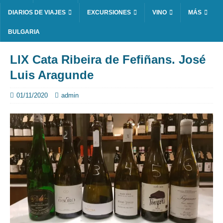
DIARIOS DE VIAJES
EXCURSIONES
VINO
MÁS
BULGARIA
LIX Cata Ribeira de Fefiñans. José
Luis Aragunde
01/11/2020
admin