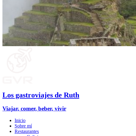
Los gastroviajes de Ruth
Viajar, comer, beber, vivir
Inicio
Sobre mí
Restaurantes