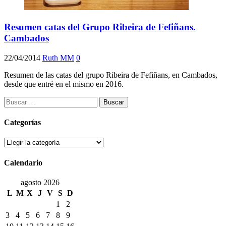
Resumen catas del Grupo Ribeira de Fefiñans.
Cambados
22/04/2014
Ruth MM
0
Resumen de las catas del grupo Ribeira de Fefiñans, en Cambados,
desde que entré en el mismo en 2016.
Buscar:
Categorías
Categorías
Calendario
agosto 2026
L
M
X
J
V
S
D
1
2
3
4
5
6
7
8
9