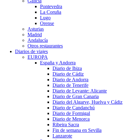
Galicia
Pontevedra
La Coruña
Lugo
Orense
Asturias
Madrid
Andalucía
Otros restaurantes
Diarios de viajes
EUROPA
España y Andorra
Diario de Ibiza
Diario de Cádiz
Diario de Andorra
Diario de Tenerife
Diario de Levante: Alicante
Diario de Gran Canaria
Diario del Algarve, Huelva y Cádiz
Diario de Candanchú
Diario de Formigal
Diario de Menorca
Ribeira Sacra
Fin de semana en Sevilla
Lanzarote