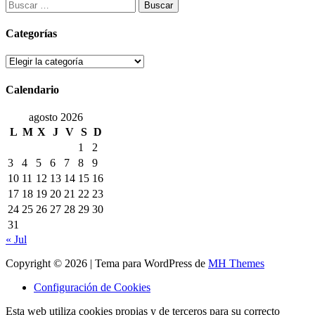
Buscar:
de
entradas
Categorías
Categorías
Calendario
agosto 2026
L
M
X
J
V
S
D
1
2
3
4
5
6
7
8
9
10
11
12
13
14
15
16
17
18
19
20
21
22
23
24
25
26
27
28
29
30
31
« Jul
Copyright © 2026 | Tema para WordPress de
MH Themes
Configuración de Cookies
Esta web utiliza cookies propias y de terceros para su correcto