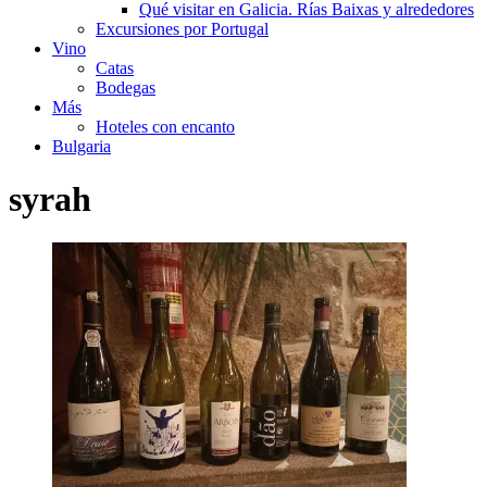
Qué visitar en Galicia. Rías Baixas y alrededores
Excursiones por Portugal
Vino
Catas
Bodegas
Más
Hoteles con encanto
Bulgaria
syrah