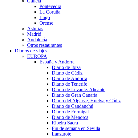
Galicia
Pontevedra
La Coruña
Lugo
Orense
Asturias
Madrid
Andalucía
Otros restaurantes
Diarios de viajes
EUROPA
España y Andorra
Diario de Ibiza
Diario de Cádiz
Diario de Andorra
Diario de Tenerife
Diario de Levante: Alicante
Diario de Gran Canaria
Diario del Algarve, Huelva y Cádiz
Diario de Candanchú
Diario de Formigal
Diario de Menorca
Ribeira Sacra
Fin de semana en Sevilla
Lanzarote