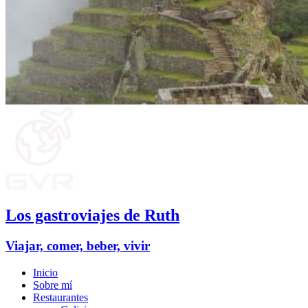
Los gastroviajes de Ruth
Viajar, comer, beber, vivir
Inicio
Sobre mí
Restaurantes