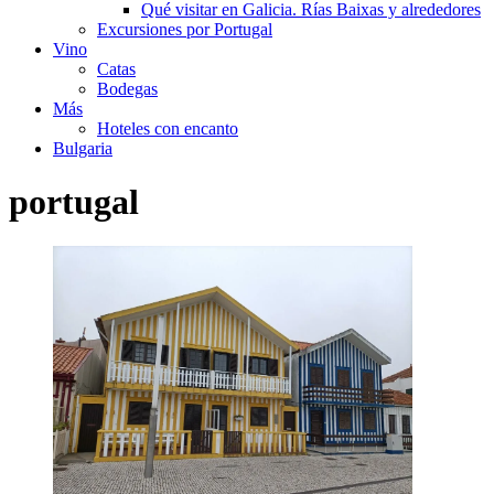
Qué visitar en Galicia. Rías Baixas y alrededores
Excursiones por Portugal
Vino
Catas
Bodegas
Más
Hoteles con encanto
Bulgaria
portugal