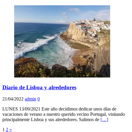
Diario de Lisboa y alrededores
21/04/2022
admin
0
LUNES 13/09/2021 Este año decidimos dedicar unos días de
vacaciones de verano a nuestro querido vecino Portugal, visitando
principalmente Lisboa y sus alrededores. Salimos de
[…]
Paginación
1
2
»