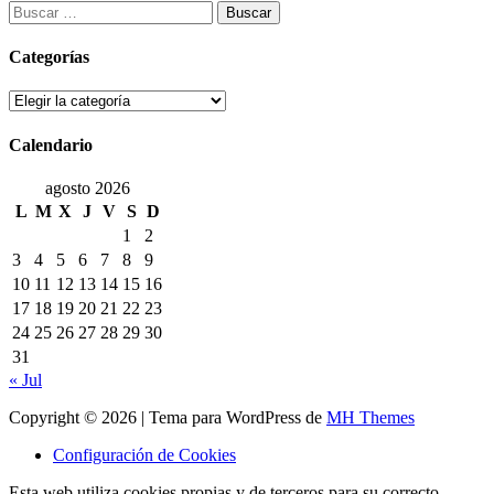
Buscar:
de
entradas
Categorías
Categorías
Calendario
agosto 2026
L
M
X
J
V
S
D
1
2
3
4
5
6
7
8
9
10
11
12
13
14
15
16
17
18
19
20
21
22
23
24
25
26
27
28
29
30
31
« Jul
Copyright © 2026 | Tema para WordPress de
MH Themes
Configuración de Cookies
Esta web utiliza cookies propias y de terceros para su correcto