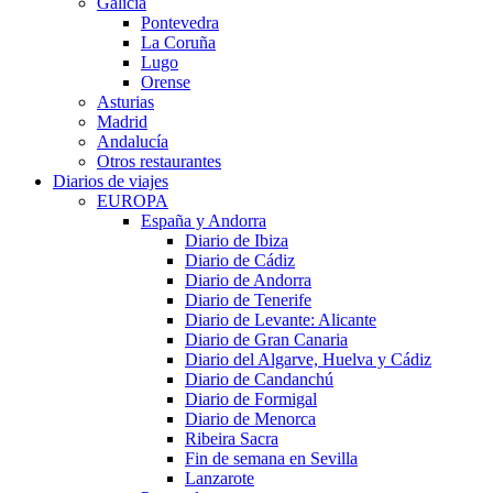
Galicia
Pontevedra
La Coruña
Lugo
Orense
Asturias
Madrid
Andalucía
Otros restaurantes
Diarios de viajes
EUROPA
España y Andorra
Diario de Ibiza
Diario de Cádiz
Diario de Andorra
Diario de Tenerife
Diario de Levante: Alicante
Diario de Gran Canaria
Diario del Algarve, Huelva y Cádiz
Diario de Candanchú
Diario de Formigal
Diario de Menorca
Ribeira Sacra
Fin de semana en Sevilla
Lanzarote