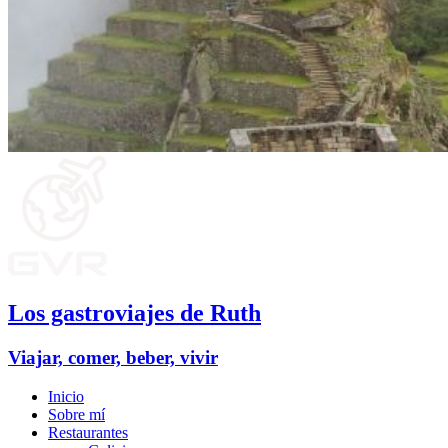
Los gastroviajes de Ruth
Viajar, comer, beber, vivir
Inicio
Sobre mí
Restaurantes