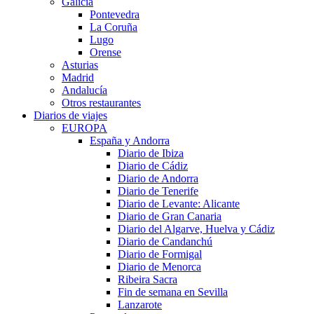
Galicia
Pontevedra
La Coruña
Lugo
Orense
Asturias
Madrid
Andalucía
Otros restaurantes
Diarios de viajes
EUROPA
España y Andorra
Diario de Ibiza
Diario de Cádiz
Diario de Andorra
Diario de Tenerife
Diario de Levante: Alicante
Diario de Gran Canaria
Diario del Algarve, Huelva y Cádiz
Diario de Candanchú
Diario de Formigal
Diario de Menorca
Ribeira Sacra
Fin de semana en Sevilla
Lanzarote