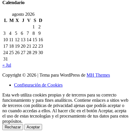
Calendario
agosto 2026
L
M
X
J
V
S
D
1
2
3
4
5
6
7
8
9
10
11
12
13
14
15
16
17
18
19
20
21
22
23
24
25
26
27
28
29
30
31
« Jul
Copyright © 2026 | Tema para WordPress de
MH Themes
Configuración de Cookies
Esta web utiliza cookies propias y de terceros para su correcto
funcionamiento y para fines analíticos. Contiene enlaces a sitios web
de terceros con políticas de privacidad ajenas que podrás aceptar o
no cuando accedas a ellos. Al hacer clic en el botón Aceptar, acepta
el uso de estas tecnologías y el procesamiento de tus datos para estos
propósitos.
Rechazar
Aceptar