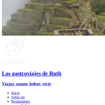
Los gastroviajes de Ruth
Viajar, comer, beber, vivir
Inicio
Sobre mí
Restaurantes