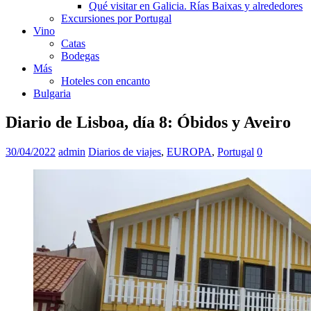
Qué visitar en Galicia. Rías Baixas y alrededores
Excursiones por Portugal
Vino
Catas
Bodegas
Más
Hoteles con encanto
Bulgaria
Diario de Lisboa, día 8: Óbidos y Aveiro
30/04/2022
admin
Diarios de viajes
,
EUROPA
,
Portugal
0