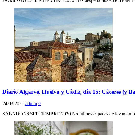
DOMINGO 27 SEPTIEMBRE 2020 Tras despertamos en el Hotel Hernán 
Diario Algarve, Huelva y Cádiz, día 15: Cáceres (y B
24/03/2021
admin
0
SÁBADO 26 SEPTIEMBRE 2020 No fuimos capaces de levantarnos a tie