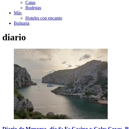
Catas
Bodegas
Más
Hoteles con encanto
Bulgaria
diario
Diario de Menorca, día 6: Es Casino y Cales Coves. 