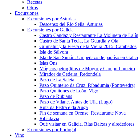
Recetas
Otros
Excursiones
Excursiones por Asturias
Descenso del Río Sella. Asturias
Excursiones por Galicia
Castro Candaz y Restaurante La Molinera de Lalí
Castro de Santa Tecla, La Guardia y Oia
Guimatur y la Fiesta de la Vieira 2015. Cambados
Isla de Sálvora
Isla de San Simón. Un pedazo de paraíso en Galic
Islas Ons
Mágicos petroglifos de Mogor y Campo Lameiro
Mirador de Cedeira. Redondela
Pazo de La Saleta
Pazo Quinteiro da Cruz. Ribadumia (Pontevedra)
Pazo Quiñones de León. Vigo
Pazo de Rubians
Pazo de Vilane. Antas de Ulla (Lugo)
Ruta da Pedra e da Auga
Fin de semana en Orense. Restaurante Nova
Ribadavia
Qué visitar en Galicia. Rías Baixas y alrededores
Excursiones por Portugal
Vino