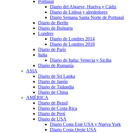
Portugal
Diario del Algarve, Huelva y Cádiz
Diario de Lisboa y alrededores
Diario Semana Santa Norte de Portugal
Diario de Berlín
Diario de Bulgaria
Londres
Diario de Londres 2014
Diario de Londres 2018
Diario de París
Italia
Diario de Italia: Venecia y Sicilia
Diario de Rumanía
ASIA
Diario de Sri Lanka
Diario de Japón
Diario de Tailandia
Diario de China
AMÉRICA
Diario de Brasil
Diario de Costa Rica
Diario de Perú
Diario de USA
Diario Costa Este USA y Nueva York
Diario Costa Oeste USA