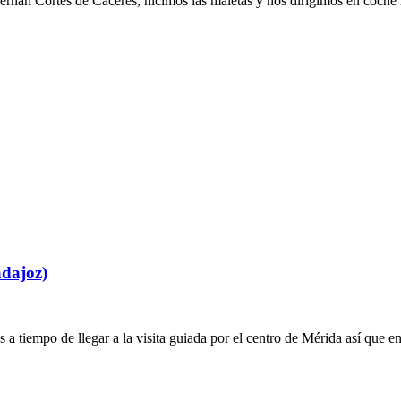
Cortés de Cáceres, hicimos las maletas y nos dirigimos en coche ha
adajoz)
mpo de llegar a la visita guiada por el centro de Mérida así que e