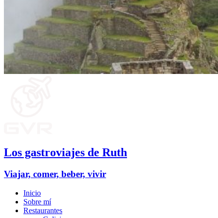
Los gastroviajes de Ruth
Viajar, comer, beber, vivir
Inicio
Sobre mí
Restaurantes