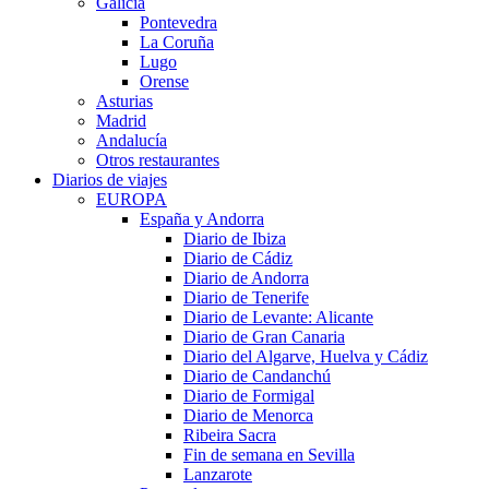
Galicia
Pontevedra
La Coruña
Lugo
Orense
Asturias
Madrid
Andalucía
Otros restaurantes
Diarios de viajes
EUROPA
España y Andorra
Diario de Ibiza
Diario de Cádiz
Diario de Andorra
Diario de Tenerife
Diario de Levante: Alicante
Diario de Gran Canaria
Diario del Algarve, Huelva y Cádiz
Diario de Candanchú
Diario de Formigal
Diario de Menorca
Ribeira Sacra
Fin de semana en Sevilla
Lanzarote