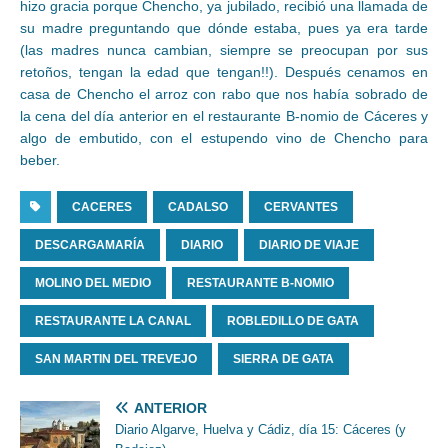
hizo gracia porque Chencho, ya jubilado, recibió una llamada de
su madre preguntando que dónde estaba, pues ya era tarde
(las madres nunca cambian, siempre se preocupan por sus
retoños, tengan la edad que tengan!!). Después cenamos en
casa de Chencho el arroz con rabo que nos había sobrado de
la cena del día anterior en el restaurante B-nomio de Cáceres y
algo de embutido, con el estupendo vino de Chencho para
beber.
CACERES
CADALSO
CERVANTES
DESCARGAMARÍA
DIARIO
DIARIO DE VIAJE
MOLINO DEL MEDIO
RESTAURANTE B-NOMIO
RESTAURANTE LA CANAL
ROBLEDILLO DE GATA
SAN MARTIN DEL TREVEJO
SIERRA DE GATA
ANTERIOR
Diario Algarve, Huelva y Cádiz, día 15: Cáceres (y