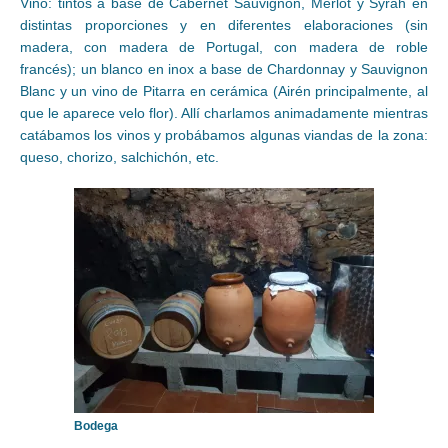
Vino: tintos a base de Cabernet Sauvignon, Merlot y Syrah en
distintas proporciones y en diferentes elaboraciones (sin
madera, con madera de Portugal, con madera de roble
francés); un blanco en inox a base de Chardonnay y Sauvignon
Blanc y un vino de Pitarra en cerámica (Airén principalmente, al
que le aparece velo flor). Allí charlamos animadamente mientras
catábamos los vinos y probábamos algunas viandas de la zona:
queso, chorizo, salchichón, etc.
Bodega