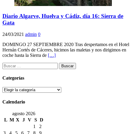
Diario Algarve, Huelva y Cádiz, día 16: Sierra de
Gata
24/03/2021
admin
0
DOMINGO 27 SEPTIEMBRE 2020 Tras despertamos en el Hotel
Hernán Cortés de Cáceres, hicimos las maletas y nos dirigimos en
coche hasta la Sierra de
[…]
Buscar:
Categorías
Categorías
Calendario
agosto 2026
L
M
X
J
V
S
D
1
2
3
4
5
6
7
8
9