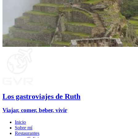
Los gastroviajes de Ruth
Viajar, comer, beber, vivir
Inicio
Sobre mí
Restaurantes