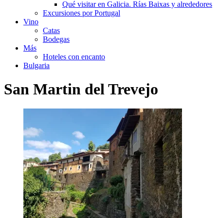
Qué visitar en Galicia. Rías Baixas y alrededores
Excursiones por Portugal
Vino
Catas
Bodegas
Más
Hoteles con encanto
Bulgaria
San Martin del Trevejo