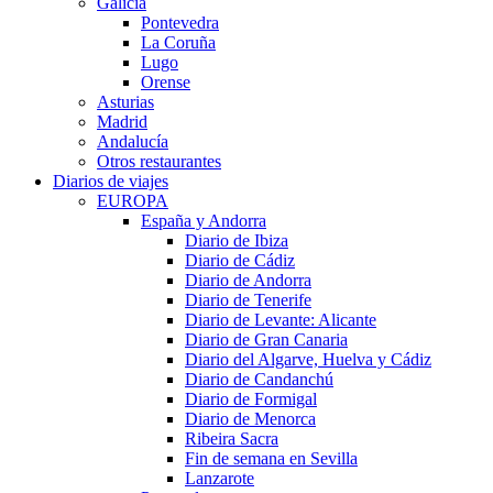
Galicia
Pontevedra
La Coruña
Lugo
Orense
Asturias
Madrid
Andalucía
Otros restaurantes
Diarios de viajes
EUROPA
España y Andorra
Diario de Ibiza
Diario de Cádiz
Diario de Andorra
Diario de Tenerife
Diario de Levante: Alicante
Diario de Gran Canaria
Diario del Algarve, Huelva y Cádiz
Diario de Candanchú
Diario de Formigal
Diario de Menorca
Ribeira Sacra
Fin de semana en Sevilla
Lanzarote