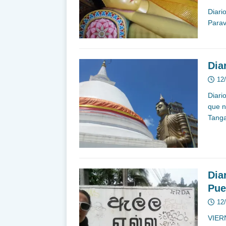
Diari
Parav
Dia
12
Diari
que n
Tanga
Dia
Pue
12
VIER