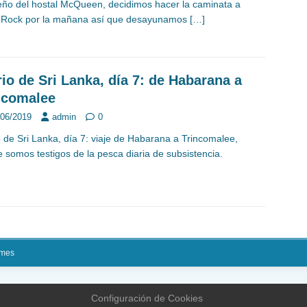
eño del hostal McQueen, decidimos hacer la caminata a
s Rock por la mañana así que desayunamos
[…]
rio de Sri Lanka, día 7: de Habarana a
ncomalee
/06/2019
admin
0
o de Sri Lanka, día 7: viaje de Habarana a Trincomalee,
 somos testigos de la pesca diaria de subsistencia.
mes
Configuración de Cookies