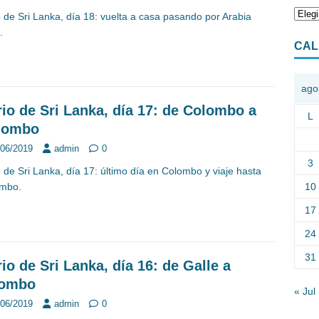
o de Sri Lanka, día 18: vuelta a casa pasando por Arabia
.
CAL
ago
rio de Sri Lanka, día 17: de Colombo a
L
gombo
/06/2019
admin
0
3
o de Sri Lanka, día 17: último día en Colombo y viaje hasta
10
mbo.
17
24
31
rio de Sri Lanka, día 16: de Galle a
lombo
« Jul
/06/2019
admin
0