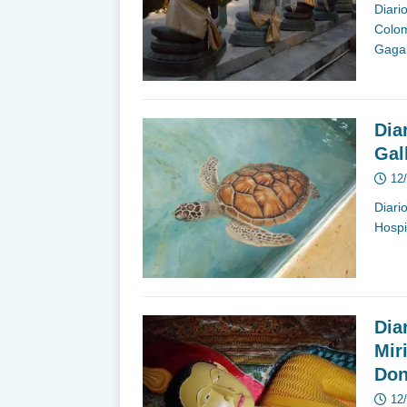
Diari
Colom
Gagar
Dia
Gal
12
Diari
Hospi
Dia
Mir
Don
12