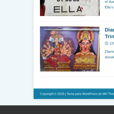
el du
Ella’
Dia
Tri
12
Diari
donde
Copyright © 2026 | Tema para WordPress de
MH The