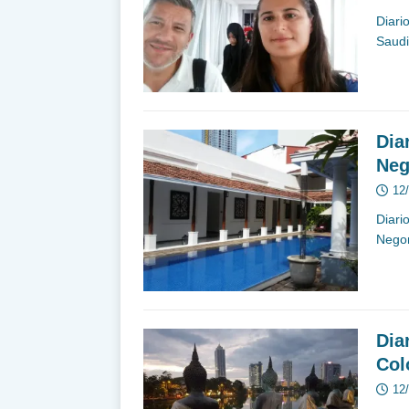
Diari
Saudi
Dia
Ne
12
Diari
Nego
Dia
Co
12