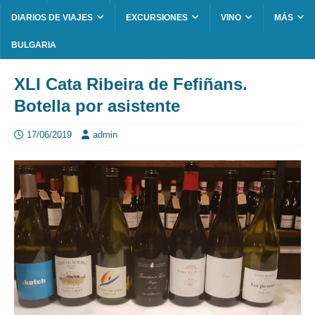
DIARIOS DE VIAJES
EXCURSIONES
VINO
MÁS
BULGARIA
XLI Cata Ribeira de Fefiñans.
Botella por asistente
17/06/2019
admin