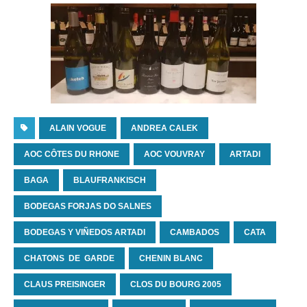
ALAIN VOGUE
ANDREA CALEK
AOC CÔTES DU RHONE
AOC VOUVRAY
ARTADI
BAGA
BLAUFRANKISCH
BODEGAS FORJAS DO SALNES
BODEGAS Y VIÑEDOS ARTADI
CAMBADOS
CATA
CHATONS DE GARDE
CHENIN BLANC
CLAUS PREISINGER
CLOS DU BOURG 2005