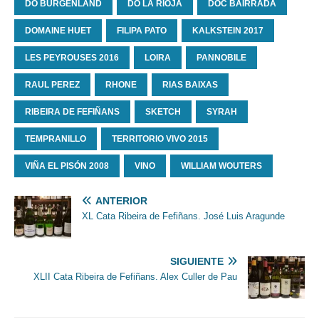
DO BURGENLAND
DO LA RIOJA
DOC BAIRRADA
DOMAINE HUET
FILIPA PATO
KALKSTEIN 2017
LES PEYROUSES 2016
LOIRA
PANNOBILE
RAUL PEREZ
RHONE
RIAS BAIXAS
RIBEIRA DE FEFIÑANS
SKETCH
SYRAH
TEMPRANILLO
TERRITORIO VIVO 2015
VIÑA EL PISÓN 2008
VINO
WILLIAM WOUTERS
ANTERIOR
XL Cata Ribeira de Fefiñans. José Luis Aragunde
SIGUIENTE
XLII Cata Ribeira de Fefiñans. Alex Culler de Pau