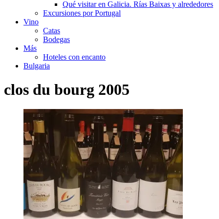
Qué visitar en Galicia. Rías Baixas y alrededores
Excursiones por Portugal
Vino
Catas
Bodegas
Más
Hoteles con encanto
Bulgaria
clos du bourg 2005