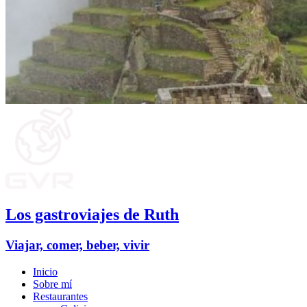
Los gastroviajes de Ruth
Viajar, comer, beber, vivir
Inicio
Sobre mí
Restaurantes