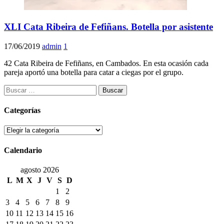
XLI Cata Ribeira de Fefiñans. Botella por asistente
17/06/2019
admin
1
42 Cata Ribeira de Fefiñans, en Cambados. En esta ocasión cada
pareja aportó una botella para catar a ciegas por el grupo.
Buscar:
Categorías
Categorías
Calendario
agosto 2026
L
M
X
J
V
S
D
1
2
3
4
5
6
7
8
9
10
11
12
13
14
15
16