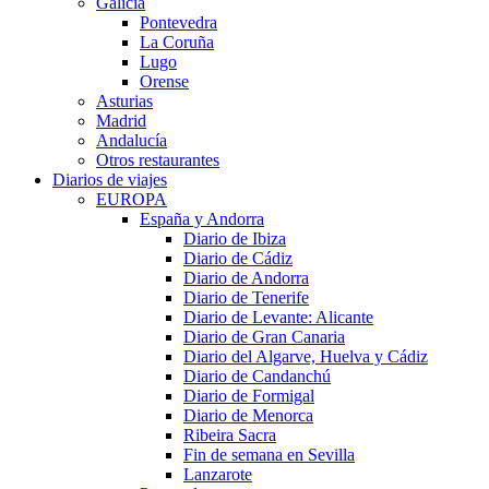
Galicia
Pontevedra
La Coruña
Lugo
Orense
Asturias
Madrid
Andalucía
Otros restaurantes
Diarios de viajes
EUROPA
España y Andorra
Diario de Ibiza
Diario de Cádiz
Diario de Andorra
Diario de Tenerife
Diario de Levante: Alicante
Diario de Gran Canaria
Diario del Algarve, Huelva y Cádiz
Diario de Candanchú
Diario de Formigal
Diario de Menorca
Ribeira Sacra
Fin de semana en Sevilla
Lanzarote