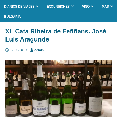
DIARIOS DE VIAJES
EXCURSIONES
VINO
MÁS
BULGARIA
XL Cata Ribeira de Fefiñans. José
Luis Aragunde
17/06/2019
admin