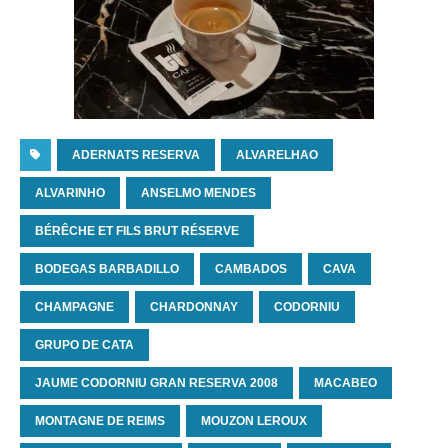
ADERNATS RESERVA
ALVARELHAO
ALVARINHO
ANSELMO MENDES
BÉRÊCHE ET FILS BRUT RÉSERVE
BODEGAS BARBADILLO
CAMBADOS
CAVA
CHAMPAGNE
CHARDONNAY
CODORNIU
GRUPO DE CATA
JAUME CODORNIU GRAN RESERVA 2008
MACABEO
MONTAGNE DE REIMS
MOUZON LEROUX