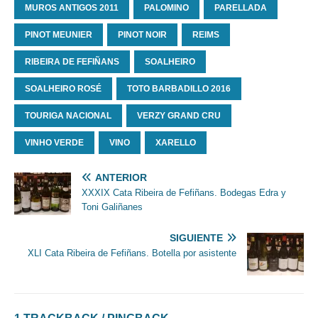
MUROS ANTIGOS 2011
PALOMINO
PARELLADA
PINOT MEUNIER
PINOT NOIR
REIMS
RIBEIRA DE FEFIÑANS
SOALHEIRO
SOALHEIRO ROSÉ
TOTO BARBADILLO 2016
TOURIGA NACIONAL
VERZY GRAND CRU
VINHO VERDE
VINO
XARELLO
ANTERIOR
XXXIX Cata Ribeira de Fefiñans. Bodegas Edra y
Toni Galiñanes
SIGUIENTE
XLI Cata Ribeira de Fefiñans. Botella por asistente