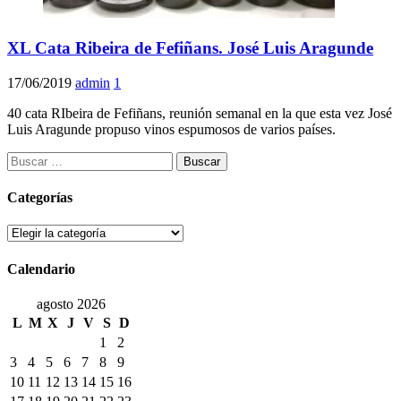
XL Cata Ribeira de Fefiñans. José Luis Aragunde
17/06/2019
admin
1
40 cata RIbeira de Fefiñans, reunión semanal en la que esta vez José
Luis Aragunde propuso vinos espumosos de varios países.
Buscar:
Categorías
Categorías
Calendario
agosto 2026
L
M
X
J
V
S
D
1
2
3
4
5
6
7
8
9
10
11
12
13
14
15
16