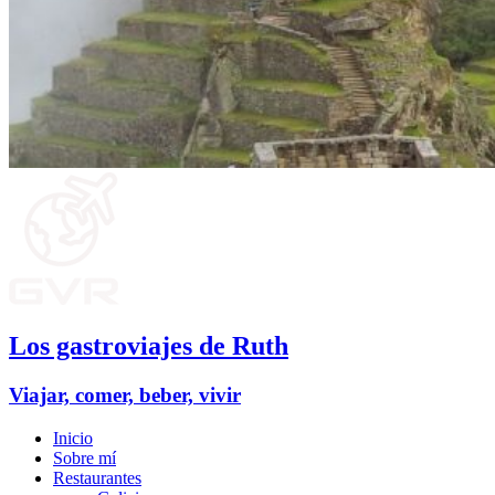
Los gastroviajes de Ruth
Viajar, comer, beber, vivir
Inicio
Sobre mí
Restaurantes