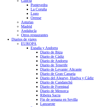
Galicia
Pontevedra
La Coruña
Lugo
Orense
Asturias
Madrid
Andalucía
Otros restaurantes
Diarios de viajes
EUROPA
España y Andorra
Diario de Ibiza
Diario de Cádiz
Diario de Andorra
Diario de Tenerife
Diario de Levante: Alicante
Diario de Gran Canaria
Diario del Algarve, Huelva y Cádiz
Diario de Candanchú
Diario de Formigal
Diario de Menorca
Ribeira Sacra
Fin de semana en Sevilla
Lanzarote