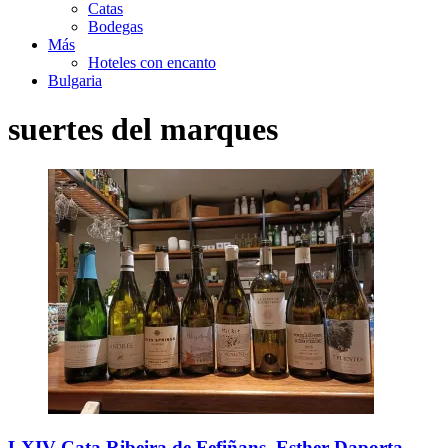
Catas
Bodegas
Más
Hoteles con encanto
Bulgaria
suertes del marques
LXIV Cata Ribeira de Fefiñans. Esther Daporta