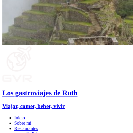
Los gastroviajes de Ruth
Viajar, comer, beber, vivir
Inicio
Sobre mí
Restaurantes