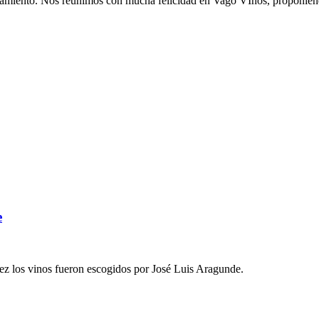
finamiento. Nos reunimos con mucha felicidad en Vago VIños, proponie
e
ez los vinos fueron escogidos por José Luis Aragunde.