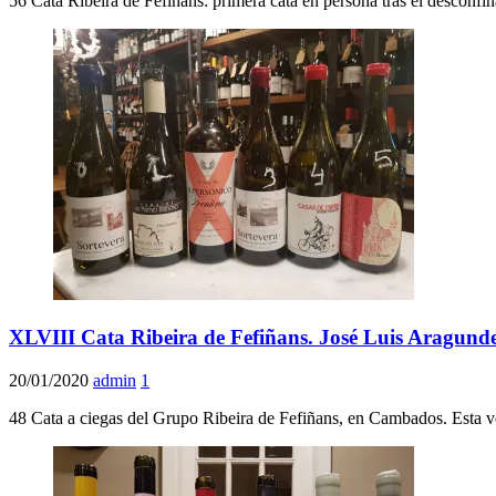
56 Cata Ribeira de Fefiñans: primera cata en persona tras el descon
XLVIII Cata Ribeira de Fefiñans. José Luis Aragund
20/01/2020
admin
1
48 Cata a ciegas del Grupo Ribeira de Fefiñans, en Cambados. Esta v