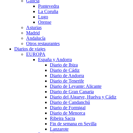
Galicia
Pontevedra
La Coruña
Lugo
Orense
Asturias
Madrid
Andalucía
Otros restaurantes
Diarios de viajes
EUROPA
España y Andorra
Diario de Ibiza
Diario de Cádiz
Diario de Andorra
Diario de Tenerife
Diario de Levante: Alicante
Diario de Gran Canaria
Diario del Algarve, Huelva y Cádiz
Diario de Candanchú
Diario de Formigal
Diario de Menorca
Ribeira Sacra
Fin de semana en Sevilla
Lanzarote