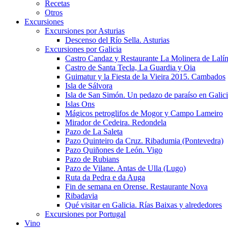
Recetas
Otros
Excursiones
Excursiones por Asturias
Descenso del Río Sella. Asturias
Excursiones por Galicia
Castro Candaz y Restaurante La Molinera de Lalí
Castro de Santa Tecla, La Guardia y Oia
Guimatur y la Fiesta de la Vieira 2015. Cambados
Isla de Sálvora
Isla de San Simón. Un pedazo de paraíso en Galic
Islas Ons
Mágicos petroglifos de Mogor y Campo Lameiro
Mirador de Cedeira. Redondela
Pazo de La Saleta
Pazo Quinteiro da Cruz. Ribadumia (Pontevedra)
Pazo Quiñones de León. Vigo
Pazo de Rubians
Pazo de Vilane. Antas de Ulla (Lugo)
Ruta da Pedra e da Auga
Fin de semana en Orense. Restaurante Nova
Ribadavia
Qué visitar en Galicia. Rías Baixas y alrededores
Excursiones por Portugal
Vino