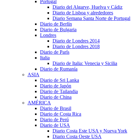
Portugal
Diario del Algarve, Huelva y Cádiz
Diario de Lisboa y alrededores
Diario Semana Santa Norte de Portugal
Diario de Berlín
Diario de Bulgaria
Londres
Diario de Londres 2014
Diario de Londres 2018
Diario de París
Italia
Diario de Italia: Venecia y Sicilia
Diario de Rumanía
ASIA
Diario de Sri Lanka
Diario de Japón
Diario de Tailandia
Diario de China
AMÉRICA
Diario de Brasil
Diario de Costa Rica
Diario de Perú
Diario de USA
Diario Costa Este USA y Nueva York
Diario Costa Oeste USA