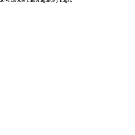
ndo vinos José Luis Aragunde y Edgar.