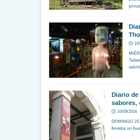
jorna
Dia
Tho
10
MIÉR
Taila
salch
Diario de
sabores,
10/09/2016
DOMINGO 25 O
llevaba un bue