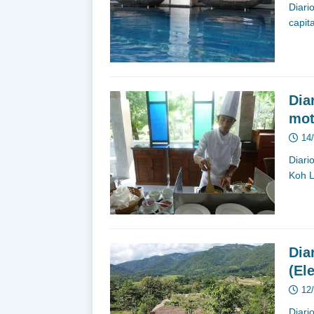
Diari
capit
Dia
mot
14
Diari
Koh L
Dia
(El
12
Diari