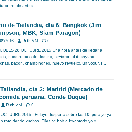
da entre elefantes.
rio de Tailandia, día 6: Bangkok (Jim
mpson, MBK, Siam Paragon)
/09/2016
Ruth MM
0
COLES 28 OCTUBRE 2015 Una hora antes de llegar a
ndia, nuestro país de destino, sirvieron el desayuno:
ichas, bacon, champiñones, huevo revuelto, un yogur,
[…]
 Tailandia, día 3: Madrid (Mercado de
 comida peruana, Conde Duque)
Ruth MM
0
CTUBRE 2015 Pelayo despertó sobre las 10, pero yo ya
n rato dando vueltas. Elías se había levantado ya y
[…]