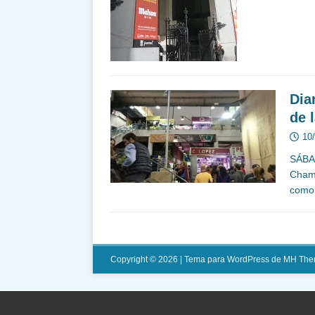
Dia
de 
10
SÁBA
Chama
como
Copyright © 2026 | Tema para WordPress de
MH The