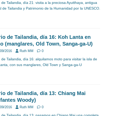
o de Tailandia, día 21: visita a la preciosa Ayutthaya, antigua
al de Tailandia y Patrimonio de la Humanidad por la UNESCO.
rio de Tailandia, día 16: Koh Lanta en
o (manglares, Old Town, Sanga-ga-U)
/09/2016
Ruth MM
0
o de Tailandia, día 16: alquilamos moto para visitar la isla de
anta, con sus manglares, Old Town y Sanga-ga-U
rio de Tailandia, día 13: Chiang Mai
efantes Woody)
/09/2016
Ruth MM
0
o de Tailandia, día 13: pasamos en Chiang Mai una completa