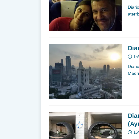
Diario
aterr
Dia
15
Diari
Madri
Dia
(Ay
15