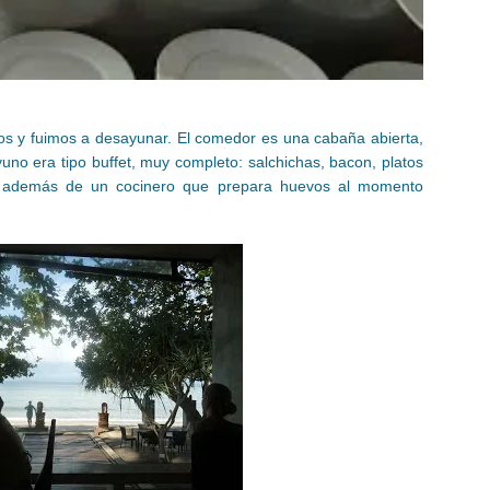
s y fuimos a desayunar. El comedor es una cabaña abierta,
ayuno era tipo buffet, muy completo: salchichas, bacon, platos
nen además de un cocinero que prepara huevos al momento