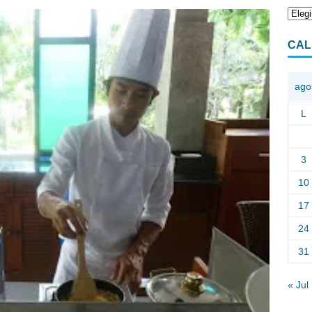
CAL
ago
L
3
10
17
24
31
« Jul