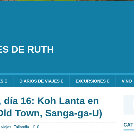
ES DE RUTH
ES
DIARIOS DE VIAJES
EXCURSIONES
VINO
, día 16: Koh Lanta en
Old Town, Sanga-ga-U)
CAT
 viajes
,
Tailandia
0