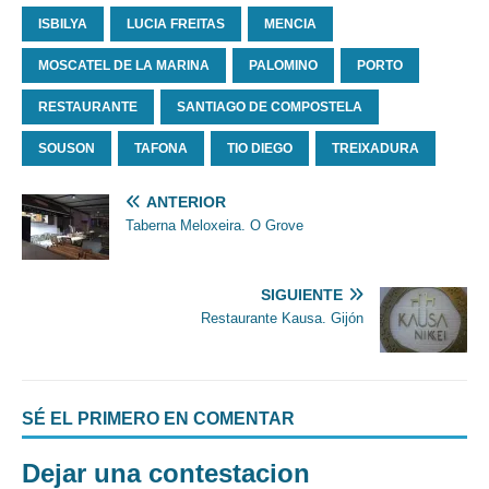
ISBILYA
LUCIA FREITAS
MENCIA
MOSCATEL DE LA MARINA
PALOMINO
PORTO
RESTAURANTE
SANTIAGO DE COMPOSTELA
SOUSON
TAFONA
TIO DIEGO
TREIXADURA
ANTERIOR
Taberna Meloxeira. O Grove
SIGUIENTE
Restaurante Kausa. Gijón
SÉ EL PRIMERO EN COMENTAR
Dejar una contestacion