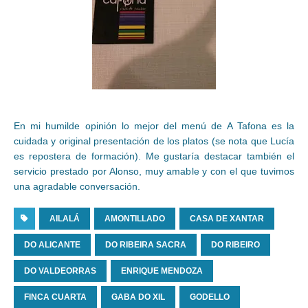
En mi humilde opinión lo mejor del menú de A Tafona es la
cuidada y original presentación de los platos (se nota que Lucía
es repostera de formación). Me gustaría destacar también el
servicio prestado por Alonso, muy amable y con el que tuvimos
una agradable conversación.
AILALÁ
AMONTILLADO
CASA DE XANTAR
DO ALICANTE
DO RIBEIRA SACRA
DO RIBEIRO
DO VALDEORRAS
ENRIQUE MENDOZA
FINCA CUARTA
GABA DO XIL
GODELLO