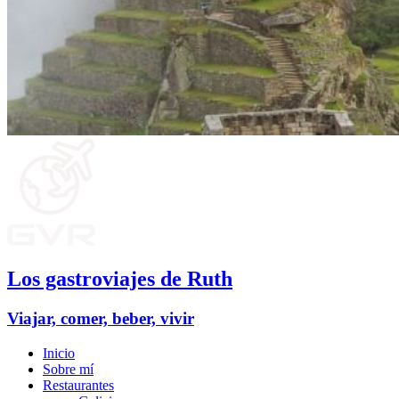
Los gastroviajes de Ruth
Viajar, comer, beber, vivir
Inicio
Sobre mí
Restaurantes