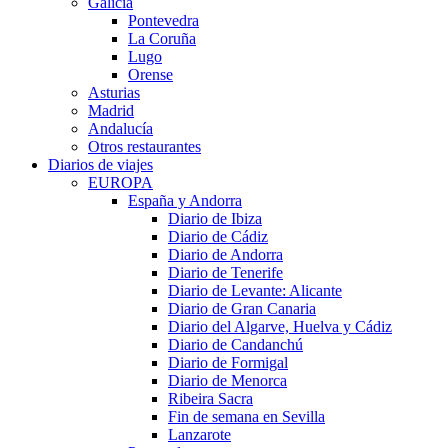
Galicia
Pontevedra
La Coruña
Lugo
Orense
Asturias
Madrid
Andalucía
Otros restaurantes
Diarios de viajes
EUROPA
España y Andorra
Diario de Ibiza
Diario de Cádiz
Diario de Andorra
Diario de Tenerife
Diario de Levante: Alicante
Diario de Gran Canaria
Diario del Algarve, Huelva y Cádiz
Diario de Candanchú
Diario de Formigal
Diario de Menorca
Ribeira Sacra
Fin de semana en Sevilla
Lanzarote