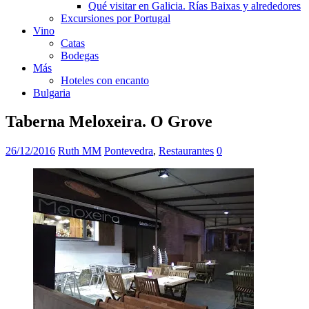
Qué visitar en Galicia. Rías Baixas y alrededores
Excursiones por Portugal
Vino
Catas
Bodegas
Más
Hoteles con encanto
Bulgaria
Taberna Meloxeira. O Grove
26/12/2016
Ruth MM
Pontevedra
,
Restaurantes
0