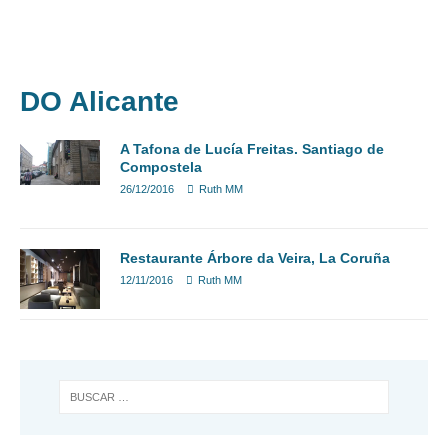
DIARIOS DE VIAJES
EXCURSIONES
VINO
MÁS
BULGARIA
DO Alicante
A Tafona de Lucía Freitas. Santiago de
Compostela
26/12/2016
Ruth MM
Restaurante Árbore da Veira, La Coruña
12/11/2016
Ruth MM